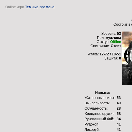
Online игра
Темные времена
Состоит в
Уровень:
53
Пол:
мужчина
Статус:
Offline
Состояние:
Стоит
Атака:
12-72 / 18-51
Защита:
0
Навыки:
Жизненные силы:
53
Выносливость:
49
Обучаемость:
28
Холодное оружие:
58
Рукопашный бой:
34
Рудокоп:
41
Лесоруб:
41