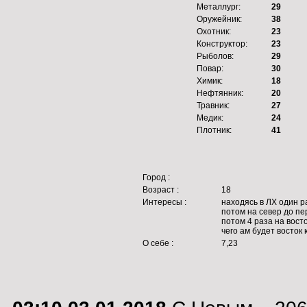
Металлург:
29
Оружейник:
38
Охотник:
23
Конструктор:
23
Рыболов:
29
Повар:
30
Химик:
18
Нефтянник:
20
Травник:
27
Медик:
24
Плотник:
41
Город :
Возраст :
18
Интересы :
наxодясь в ЛX один ра
потом на север до пер
потом 4 раза на восто
чего ам будет восток ю
О себе :
7,23