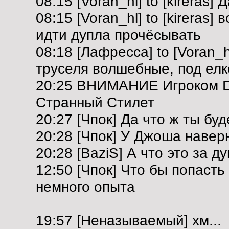
08:15 [Voran_hl] to [kireras] 
08:15 [Voran_hl] to [kireras]
идти дупла прочёсывать
08:18 [Лафресса] to [Voran_h
труселя волшебные, под елк
20:25 ВНИМАНИЕ Игроком D
Странный Стилет
20:27 [Чпок] Да что ж ты бу
20:28 [Чпок] У Джоша навер
20:28 [BaziS] А что это за 
12:50 [Чпок] Что бы попаст
немного опыта
19:57 [Неназываемый] хм...