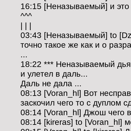
16:15 [Неназываемый] и это
^^^
| | |
03:43 [Неназываемый] to [Dz
точно такое же как и о разра
...
18:22 *** Неназываемый дья
и улетел в даль...
Даль не дала ...
08:13 [Voran_hl] Вот неспра
заскочил чего то с дуплом с
08:14 [Voran_hl] Джош чего в
08:14 [kireras] to [Voran_hl]