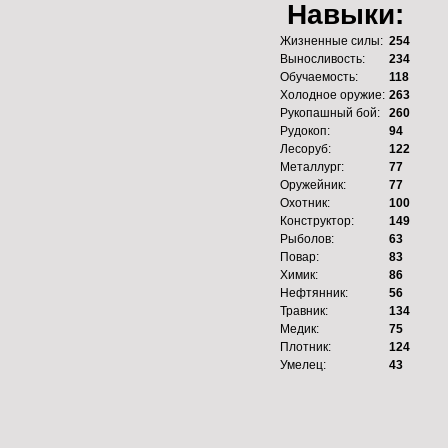
Навыки:
Жизненные силы:
254
Выносливость:
234
Обучаемость:
118
Холодное оружие:
263
Рукопашный бой:
260
Рудокоп:
94
Лесоруб:
122
Металлург:
77
Оружейник:
77
Охотник:
100
Конструктор:
149
Рыболов:
63
Повар:
83
Химик:
86
Нефтянник:
56
Травник:
134
Медик:
75
Плотник:
124
Умелец:
43