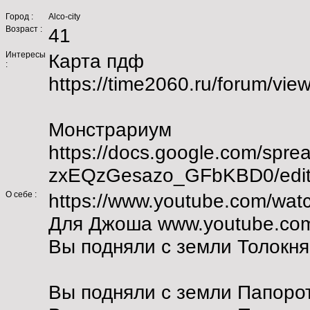
Город :
Alco-city
Возраст :
41
Интересы
Карта пдф
:
https://time2060.ru/forum/vi
Монстрариум
https://docs.google.com/sp
zxEQzGesazo_GFbKBD0/edit
О себе :
https://www.youtube.com/w
Для Джоша www.youtube.com
Вы подняли с земли Толокня
Вы подняли с земли Папорот