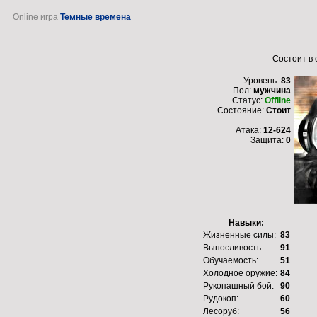
Online игра
Темные времена
Состоит в
Уровень:
83
Пол:
мужчина
Статус:
Offline
Состояние:
Стоит
Атака:
12-624
Защита:
0
Навыки:
Жизненные силы:
83
Выносливость:
91
Обучаемость:
51
Холодное оружие:
84
Рукопашный бой:
90
Рудокоп:
60
Лесоруб:
56