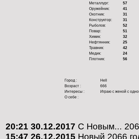
Металлург:
57
Оружейник:
41
Охотник:
31
Конструктор:
31
Рыболов:
52
Повар:
51
Химик:
32
Нефтянник:
25
Травник:
42
Медик:
24
Плотник:
56
Город :
Hell
Возраст :
666
Интересы :
Играю с женой с одно
О себе :
20:21 30.12.2017
С Новым... 2068
15:47 26.12.2015
Новый 2066 го