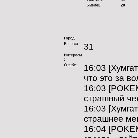
Умелец:
20
Город :
Возраст :
31
Интересы
:
О себе :
16:03 [Хумга
что это за во
16:03 [POKEM
страшный чел
16:03 [Хумга
страшнее ме
16:04 [POKEM