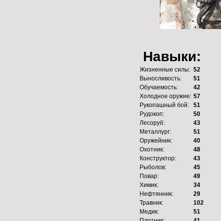
Навыки:
Жизненные силы:
52
Выносливость:
51
Обучаемость:
42
Холодное оружие:
57
Рукопашный бой:
51
Рудокоп:
50
Лесоруб:
43
Металлург:
51
Оружейник:
40
Охотник:
48
Конструктор:
43
Рыболов:
45
Повар:
49
Химик:
34
Нефтянник:
29
Травник:
102
Медик:
51
Плотник:
41