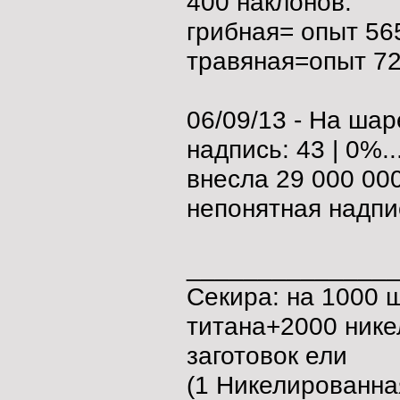
400 наклонов:
грибная= опыт 56
травяная=опыт 7
06/09/13 - На ша
надпись: 43 | 0%..
внесла 29 000 00
непонятная надпис
______________
Секира: на 1000 ш
титана+2000 ник
заготовок ели
(1 Никелированна