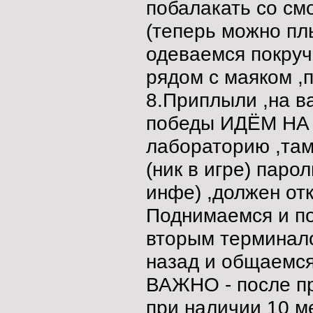
побалакать со см
(теперь можно плы
одеваемся покруч
рядом с маяком ,
8.Приплыли ,на в
победы ИДЁМ НА Ю
лабораторию ,та
(ник в игре) паро
инфе) ,должен отк
Поднимаемся и по
вторым терминало
назад и общаемся
ВАЖНО - после п
при наличии 10 м