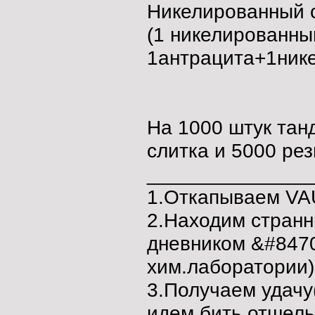
Никелированный с
(1 никелированны
1антрацита+1ник
На 1000 штук тан
слитка и 5000 ре
_______________
1.Откапываем VAU
2.Находим странн
дневником &#8470
хим.лаборатории)
3.Получаем удачу
идем бить отшель