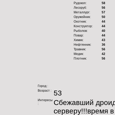
Рудокоп:
58
Лесоруб:
56
Металлург:
57
Оружейник:
50
Охотник:
44
Конструктор:
44
Рыболов:
40
Повар:
44
Химик:
43
Нефтянник:
36
Травник:
56
Медик:
42
Плотник:
56
Город :
Возраст :
53
Интересы
Cбежавший дроид 
:
серверу!!!время в