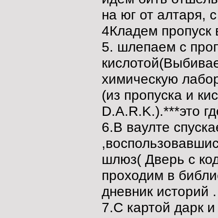
на юг от алтаря, 
4Кладем пропуск в
5. шлепаем с про
кислотой(Выбивает
химическую лабор
(из пропуска и ки
D.A.R.K.).***это 
6.В ваулте спуск
,воспользовавшис
шлюз( Дверь с ко
проходим в библи
дневник историй .
7.С картой дарк 