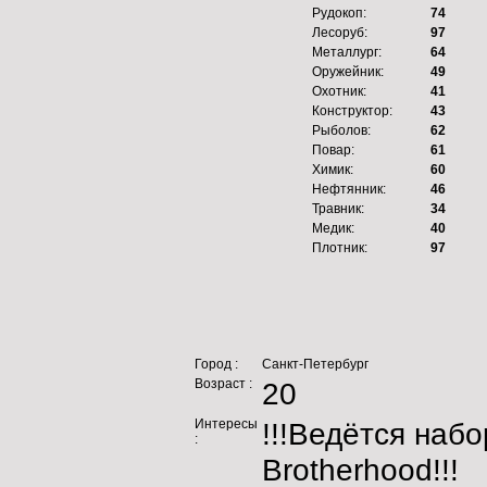
Рудокоп:
74
Лесоруб:
97
Металлург:
64
Оружейник:
49
Охотник:
41
Конструктор:
43
Рыболов:
62
Повар:
61
Химик:
60
Нефтянник:
46
Травник:
34
Медик:
40
Плотник:
97
Город :
Санкт-Петербург
Возраст :
20
Интересы
!!!Ведётся набо
:
Brotherhood!!!