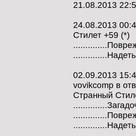
21.08.2013 22:
24.08.2013 00:
Стилет +59 (*)
..............Пов
..............Наде
02.09.2013 15
vovikcomp в от
Странный Стил
..............Заг
..............Пов
..............Наде