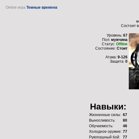
Online игра
Темные времена
v
Состоит в
Уровень:
67
Пол:
мужчина
Статус:
Offline
Состояние:
Стоит
Атака:
9-126
Защита:
0
Навыки:
Жизненные силы:
67
Выносливость:
80
Обучаемость:
46
Холодное оружие:
77
Рукопашный бой:
77