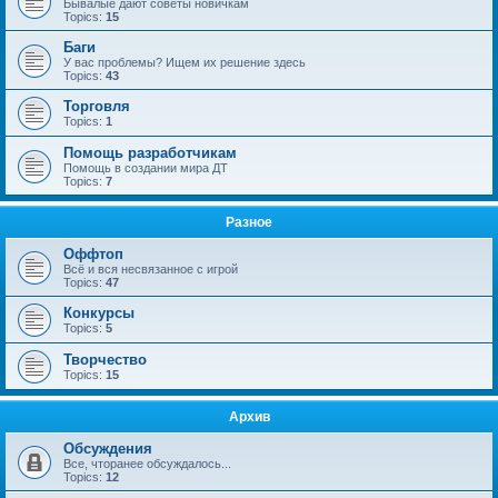
Бывалые дают советы новичкам
Topics:
15
Баги
У вас проблемы? Ищем их решение здесь
Topics:
43
Торговля
Topics:
1
Помощь разработчикам
Помощь в создании мира ДТ
Topics:
7
Разное
Оффтоп
Всё и вся несвязанное с игрой
Topics:
47
Конкурсы
Topics:
5
Творчество
Topics:
15
Архив
Обсуждения
Все, чторанее обсуждалось...
Topics:
12