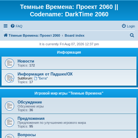
Темные Времена: Проект 2060 ||
Codename: DarkTime 2060
FAQ
Login
S
Тёмные Времена: Проект 2060
Board index
e
It is currently Fri Aug 07, 2026 12:37 pm
a
Информация
r
Новости
c
Topics:
172
h
Информация от Падших/ОХ
Subforum:
"Бета"
Topics:
17
Игровой мир игры "Темные Времена"
Обсуждение
Обсужение игры
Topics:
36
Предложения
Предложения по улучшению игрового мира
Topics:
95
Вопросы