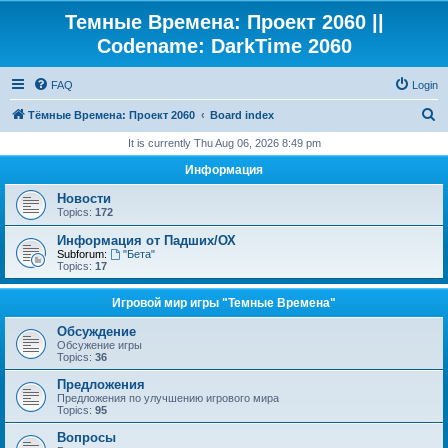
Темные Времена: Проект 2060 ||
Codename: DarkTime 2060
FAQ
Login
S
Тёмные Времена: Проект 2060
Board index
e
It is currently Thu Aug 06, 2026 8:49 pm
a
Информация
r
Новости
c
Topics:
172
h
Информация от Падших/ОХ
Subforum:
"Бета"
Topics:
17
Игровой мир игры "Темные Времена"
Обсуждение
Обсужение игры
Topics:
36
Предложения
Предложения по улучшению игрового мира
Topics:
95
Вопросы