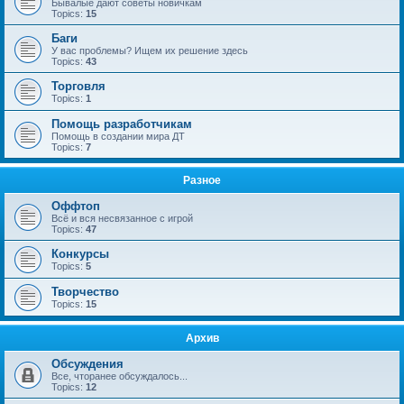
Бывалые дают советы новичкам
Topics:
15
Баги
У вас проблемы? Ищем их решение здесь
Topics:
43
Торговля
Topics:
1
Помощь разработчикам
Помощь в создании мира ДТ
Topics:
7
Разное
Оффтоп
Всё и вся несвязанное с игрой
Topics:
47
Конкурсы
Topics:
5
Творчество
Topics:
15
Архив
Обсуждения
Все, чторанее обсуждалось...
Topics:
12