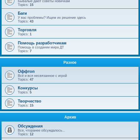
Бывалые дают советы новичкам
Topics:
15
Баги
У вас проблемы? Ищем их решение здесь
Topics:
43
Торговля
Topics:
1
Помощь разработчикам
Помощь в создании мира ДТ
Topics:
7
Разное
Оффтоп
Всё и вся несвязанное с игрой
Topics:
47
Конкурсы
Topics:
5
Творчество
Topics:
15
Архив
Обсуждения
Все, чторанее обсуждалось...
Topics:
12