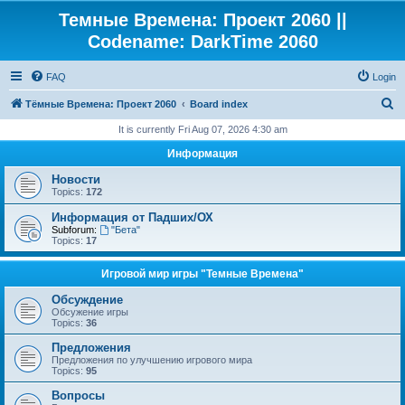
Темные Времена: Проект 2060 ||
Codename: DarkTime 2060
FAQ
Login
S
Тёмные Времена: Проект 2060
Board index
e
It is currently Fri Aug 07, 2026 4:30 am
a
Информация
r
Новости
c
Topics:
172
h
Информация от Падших/ОХ
Subforum:
"Бета"
Topics:
17
Игровой мир игры "Темные Времена"
Обсуждение
Обсужение игры
Topics:
36
Предложения
Предложения по улучшению игрового мира
Topics:
95
Вопросы