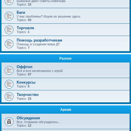
Бывалые дают советы новичкам
Topics:
15
Баги
У вас проблемы? Ищем их решение здесь
Topics:
43
Торговля
Topics:
1
Помощь разработчикам
Помощь в создании мира ДТ
Topics:
7
Разное
Оффтоп
Всё и вся несвязанное с игрой
Topics:
47
Конкурсы
Topics:
5
Творчество
Topics:
15
Архив
Обсуждения
Все, чторанее обсуждалось...
Topics:
12