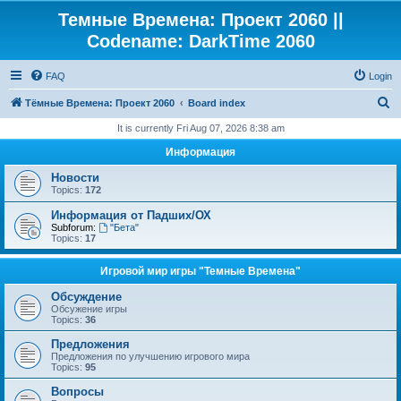
Темные Времена: Проект 2060 ||
Codename: DarkTime 2060
FAQ
Login
S
Тёмные Времена: Проект 2060
Board index
e
It is currently Fri Aug 07, 2026 8:38 am
a
Информация
r
Новости
c
Topics:
172
h
Информация от Падших/ОХ
Subforum:
"Бета"
Topics:
17
Игровой мир игры "Темные Времена"
Обсуждение
Обсужение игры
Topics:
36
Предложения
Предложения по улучшению игрового мира
Topics:
95
Вопросы