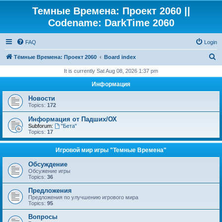
Темные Времена: Проект 2060 ||
Codename: DarkTime 2060
FAQ
Login
S
Тёмные Времена: Проект 2060
Board index
e
It is currently Sat Aug 08, 2026 1:37 pm
a
Информация
r
Новости
c
Topics:
172
h
Информация от Падших/ОХ
Subforum:
"Бета"
Topics:
17
Игровой мир игры "Темные Времена"
Обсуждение
Обсужение игры
Topics:
36
Предложения
Предложения по улучшению игрового мира
Topics:
95
Вопросы