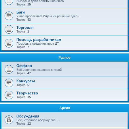
Бывалые дают советы новичкам
Topics:
15
Баги
У вас проблемы? Ищем их решение здесь
Topics:
43
Торговля
Topics:
1
Помощь разработчикам
Помощь в создании мира ДТ
Topics:
7
Разное
Оффтоп
Всё и вся несвязанное с игрой
Topics:
47
Конкурсы
Topics:
5
Творчество
Topics:
15
Архив
Обсуждения
Все, чторанее обсуждалось...
Topics:
12