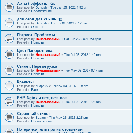
Арты / еффекты Кж
Last post by
Dzhosh
«
Tue Jan 25, 2022 4:52 pm
Posted in
Предложения
для себя Для сцыль :)))
Last post by
Dzhosh
«
Thu Jul 01, 2021 6:17 pm
Posted in
Оффтоп
Патриот. Проблемы.
Last post by
Неназываемый
«
Sat Jun 26, 2021 7:30 pm
Posted in
Новости
Цвет Папоротника
Last post by
Неназываемый
«
Thu Jul 05, 2018 1:40 pm
Posted in
Новости
Стилет. Перезагрузка
Last post by
Неназываемый
«
Tue May 09, 2017 9:47 pm
Posted in
Новости
Кредиты
Last post by
андреич
«
Fri Nov 04, 2016 9:18 am
Posted in
Баги
PHP, Nginx и все, все, все...
Last post by
Неназываемый
«
Tue Jul 26, 2016 1:28 am
Posted in
Новости
Странный стилет
Last post by
Seafog
«
Thu May 26, 2016 2:25 pm
Posted in
Предложения
Потерялся гель при изготовлении