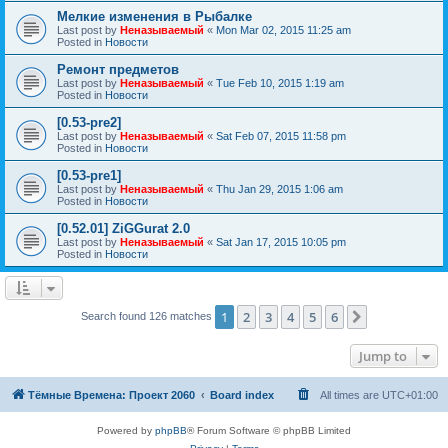
Мелкие изменения в Рыбалке
Last post by
Неназываемый
«
Mon Mar 02, 2015 11:25 am
Posted in
Новости
Ремонт предметов
Last post by
Неназываемый
«
Tue Feb 10, 2015 1:19 am
Posted in
Новости
[0.53-pre2]
Last post by
Неназываемый
«
Sat Feb 07, 2015 11:58 pm
Posted in
Новости
[0.53-pre1]
Last post by
Неназываемый
«
Thu Jan 29, 2015 1:06 am
Posted in
Новости
[0.52.01] ZiGGurat 2.0
Last post by
Неназываемый
«
Sat Jan 17, 2015 10:05 pm
Posted in
Новости
1
2
3
4
5
6
Next
Search found 126 matches
Jump to
Тёмные Времена: Проект 2060
Board index
All times are
UTC+01:00
Powered by
phpBB
® Forum Software © phpBB Limited