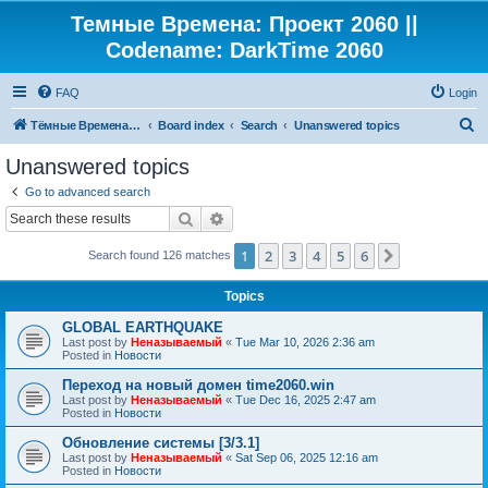
Темные Времена: Проект 2060 ||
Codename: DarkTime 2060
FAQ
Login
S
Тёмные Времена: Проект 2060
Board index
Search
Unanswered topics
e
Unanswered topics
a
Go to advanced search
r
Search
Advanced search
c
1
2
3
4
5
6
Next
Search found 126 matches
h
Topics
GLOBAL EARTHQUAKE
Last post by
Неназываемый
«
Tue Mar 10, 2026 2:36 am
Posted in
Новости
Переход на новый домен time2060.win
Last post by
Неназываемый
«
Tue Dec 16, 2025 2:47 am
Posted in
Новости
Обновление системы [3/3.1]
Last post by
Неназываемый
«
Sat Sep 06, 2025 12:16 am
Posted in
Новости