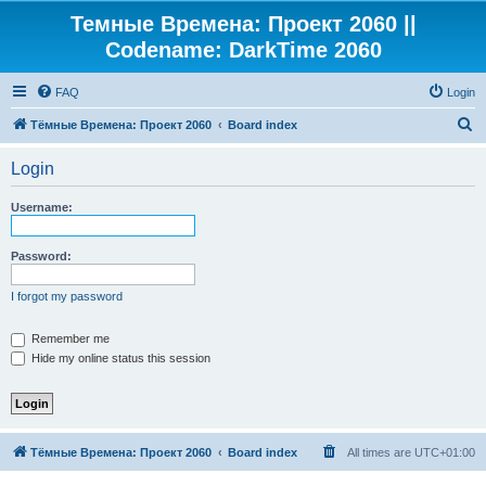
Темные Времена: Проект 2060 ||
Codename: DarkTime 2060
FAQ
Login
S
Тёмные Времена: Проект 2060
Board index
e
Login
a
r
Username:
c
h
Password:
I forgot my password
Remember me
Hide my online status this session
Тёмные Времена: Проект 2060
Board index
All times are
UTC+01:00