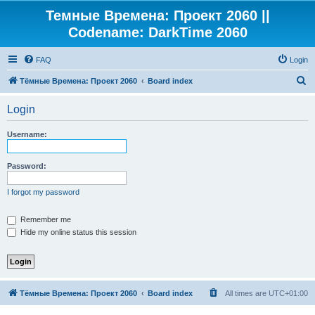
Темные Времена: Проект 2060 ||
Codename: DarkTime 2060
FAQ
Login
S
Тёмные Времена: Проект 2060
Board index
e
Login
a
r
Username:
c
h
Password:
I forgot my password
Remember me
Hide my online status this session
Тёмные Времена: Проект 2060
Board index
All times are
UTC+01:00