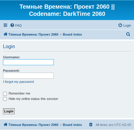
Темные Времена: Проект 2060 ||
Codename: DarkTime 2060
FAQ
Login
S
Тёмные Времена: Проект 2060
Board index
e
Login
a
r
Username:
c
h
Password:
I forgot my password
Remember me
Hide my online status this session
Тёмные Времена: Проект 2060
Board index
All times are
UTC+01:00