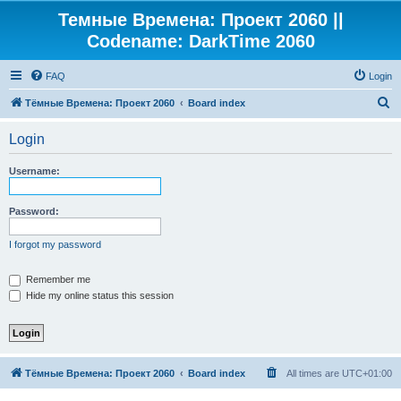
Темные Времена: Проект 2060 ||
Codename: DarkTime 2060
FAQ
Login
S
Тёмные Времена: Проект 2060
Board index
e
Login
a
r
Username:
c
h
Password:
I forgot my password
Remember me
Hide my online status this session
Тёмные Времена: Проект 2060
Board index
All times are
UTC+01:00