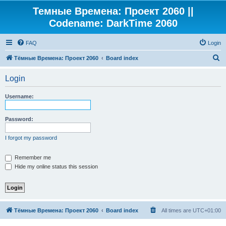
Темные Времена: Проект 2060 ||
Codename: DarkTime 2060
FAQ
Login
S
Тёмные Времена: Проект 2060
Board index
e
Login
a
r
Username:
c
h
Password:
I forgot my password
Remember me
Hide my online status this session
Тёмные Времена: Проект 2060
Board index
All times are
UTC+01:00