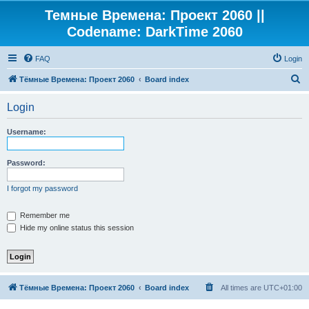
Темные Времена: Проект 2060 ||
Codename: DarkTime 2060
FAQ
Login
S
Тёмные Времена: Проект 2060
Board index
e
Login
a
r
Username:
c
h
Password:
I forgot my password
Remember me
Hide my online status this session
Тёмные Времена: Проект 2060
Board index
All times are
UTC+01:00