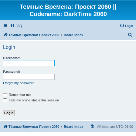
Темные Времена: Проект 2060 ||
Codename: DarkTime 2060
FAQ
Login
S
Тёмные Времена: Проект 2060
Board index
e
Login
a
r
Username:
c
h
Password:
I forgot my password
Remember me
Hide my online status this session
Тёмные Времена: Проект 2060
Board index
All times are
UTC+01:00