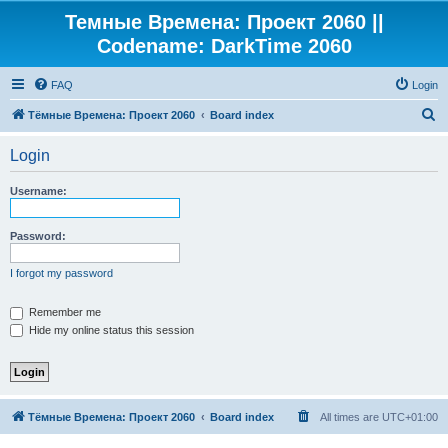
Темные Времена: Проект 2060 ||
Codename: DarkTime 2060
FAQ
Login
S
Тёмные Времена: Проект 2060
Board index
e
Login
a
r
Username:
c
h
Password:
I forgot my password
Remember me
Hide my online status this session
Тёмные Времена: Проект 2060
Board index
All times are
UTC+01:00