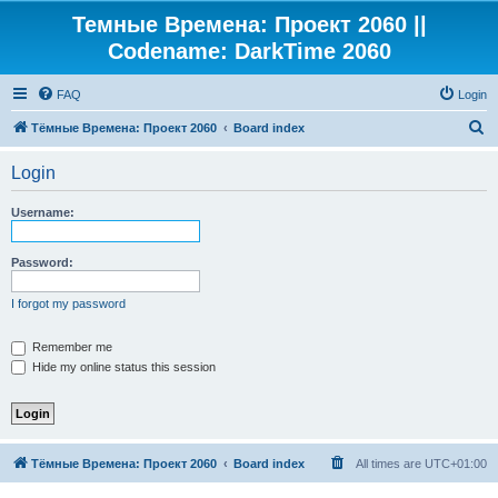
Темные Времена: Проект 2060 ||
Codename: DarkTime 2060
FAQ
Login
S
Тёмные Времена: Проект 2060
Board index
e
Login
a
r
Username:
c
h
Password:
I forgot my password
Remember me
Hide my online status this session
Тёмные Времена: Проект 2060
Board index
All times are
UTC+01:00