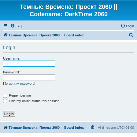
Темные Времена: Проект 2060 ||
Codename: DarkTime 2060
FAQ
Login
S
Тёмные Времена: Проект 2060
Board index
e
Login
a
r
Username:
c
h
Password:
I forgot my password
Remember me
Hide my online status this session
Тёмные Времена: Проект 2060
Board index
All times are
UTC+01:00