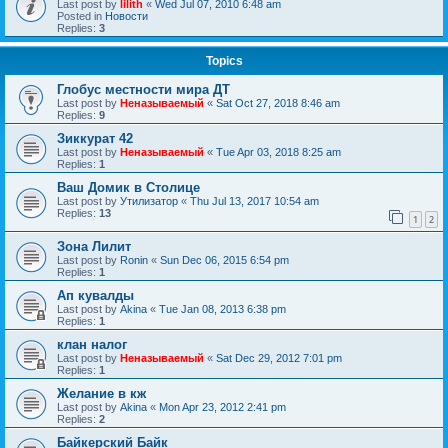
Last post by
lilith
«
Wed Jul 07, 2010 6:48 am
Posted in
Новости
Replies:
3
Topics
Глобус местности мира ДТ
Last post by
Неназываемый
«
Sat Oct 27, 2018 8:46 am
Replies:
9
Зиккурат 42
Last post by
Неназываемый
«
Tue Apr 03, 2018 8:25 am
Replies:
1
Ваш Домик в Столице
Last post by
Утилизатор
«
Thu Jul 13, 2017 10:54 am
Replies:
13
1
2
Зона Лилит
Last post by
Ronin
«
Sun Dec 06, 2015 6:54 pm
Replies:
1
Ап кувалды
Last post by
Akina
«
Tue Jan 08, 2013 6:38 pm
Replies:
1
клан налог
Last post by
Неназываемый
«
Sat Dec 29, 2012 7:01 pm
Replies:
1
Желание в кж
Last post by
Akina
«
Mon Apr 23, 2012 2:41 pm
Replies:
2
Байкерский Байк