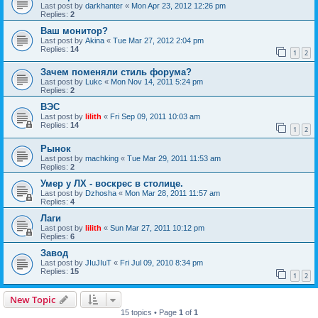
Last post by
darkhanter
«
Mon Apr 23, 2012 12:26 pm
Replies:
2
Ваш монитор?
Last post by
Akina
«
Tue Mar 27, 2012 2:04 pm
Replies:
14
1
2
Зачем поменяли стиль форума?
Last post by
Lukc
«
Mon Nov 14, 2011 5:24 pm
Replies:
2
ВЭС
Last post by
lilith
«
Fri Sep 09, 2011 10:03 am
Replies:
14
1
2
Рынок
Last post by
machking
«
Tue Mar 29, 2011 11:53 am
Replies:
2
Умер у ЛХ - воскрес в столице.
Last post by
Dzhosha
«
Mon Mar 28, 2011 11:57 am
Replies:
4
Лаги
Last post by
lilith
«
Sun Mar 27, 2011 10:12 pm
Replies:
6
Завод
Last post by
JIuJIuT
«
Fri Jul 09, 2010 8:34 pm
Replies:
15
1
2
New Topic
15 topics • Page
1
of
1