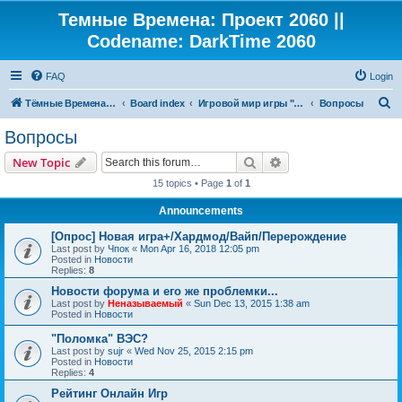
Темные Времена: Проект 2060 ||
Codename: DarkTime 2060
FAQ
Login
S
Тёмные Времена: Проект 2060
Board index
Игровой мир игры "Темные Времена"
Вопросы
e
Вопросы
a
Search
Advanced search
New Topic
r
15 topics • Page
1
of
1
c
Announcements
h
[Опрос] Новая игра+/Хардмод/Вайп/Перерождение
Last post by
Чпок
«
Mon Apr 16, 2018 12:05 pm
Posted in
Новости
Replies:
8
Новости форума и его же проблемки...
Last post by
Неназываемый
«
Sun Dec 13, 2015 1:38 am
Posted in
Новости
"Поломка" ВЭС?
Last post by
sujr
«
Wed Nov 25, 2015 2:15 pm
Posted in
Новости
Replies:
4
Рейтинг Онлайн Игр