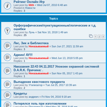
Рейтинг Онлайн Игр
Last post by
lilith
«
Wed Jul 07, 2010 6:48 am
Posted in
Новости
Replies:
3
Topics
Орфографические/пунктуационные/логические и т.д.
ошибки
Last post by
Лунь
«
Sat Nov 10, 2018 1:49 am
Replies:
25
1
2
3
Лес, Зик и Библиотека
Last post by
Неназываемый
«
Sun Jun 27, 2021 11:59 am
Replies:
3
Админ! АУ!!!
Last post by
Неназываемый
«
Wed Jun 13, 2018 5:05 pm
Replies:
1
Наказания 22:43 04.11.2017 Упокоен охранной системой
D.A.R.K. Причина: .
Last post by
Неназываемый
«
Sun Nov 05, 2017 1:43 pm
Replies:
1
Выпадение квестового предмета
Last post by
Утилизатор
«
Tue Jul 25, 2017 10:39 am
Replies:
2
Кредиты
Last post by
андреич
«
Fri Nov 04, 2016 9:18 am
Потерялся гель при изготовлении
Last post by
Продажный
«
Wed May 25, 2016 8:46 am