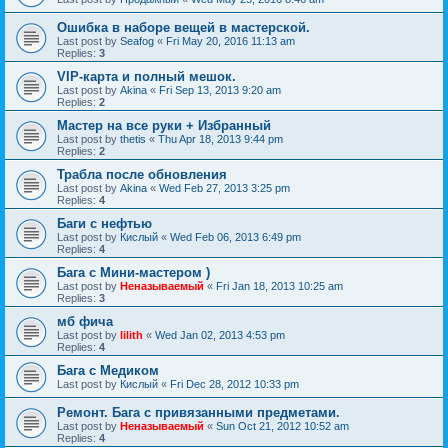
Ошибка в наборе вещей в мастерской.
Last post by
Seafog
«
Fri May 20, 2016 11:13 am
Replies:
3
VIP-карта и полный мешок.
Last post by
Akina
«
Fri Sep 13, 2013 9:20 am
Replies:
2
Мастер на все руки + Избранный
Last post by
thetis
«
Thu Apr 18, 2013 9:44 pm
Replies:
2
Трабла после обновления
Last post by
Akina
«
Wed Feb 27, 2013 3:25 pm
Replies:
4
Баги с нефтью
Last post by
Кислый
«
Wed Feb 06, 2013 6:49 pm
Replies:
4
Бага с Мини-мастером )
Last post by
Неназываемый
«
Fri Jan 18, 2013 10:25 am
Replies:
3
мб фича
Last post by
lilith
«
Wed Jan 02, 2013 4:53 pm
Replies:
4
Бага с Медиком
Last post by
Кислый
«
Fri Dec 28, 2012 10:33 pm
Ремонт. Бага с привязанными предметами.
Last post by
Неназываемый
«
Sun Oct 21, 2012 10:52 am
Replies:
4