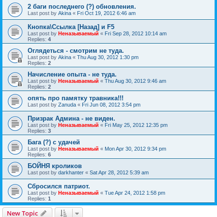
2 баги последнего (?) обновления.
Last post by
Akina
«
Fri Oct 19, 2012 6:46 am
Кнопка\Ссылка [Назад] и F5
Last post by
Неназываемый
«
Fri Sep 28, 2012 10:14 am
Replies:
4
Оглядеться - смотрим не туда.
Last post by
Akina
«
Thu Aug 30, 2012 1:30 pm
Replies:
2
Начисление опыта - не туда.
Last post by
Неназываемый
«
Thu Aug 30, 2012 9:46 am
Replies:
2
опять про памятку травника!!!
Last post by
Zanuda
«
Fri Jun 08, 2012 3:54 pm
Призрак Админа - не виден.
Last post by
Неназываемый
«
Fri May 25, 2012 12:35 pm
Replies:
3
Бага (?) с удачей
Last post by
Неназываемый
«
Mon Apr 30, 2012 9:34 pm
Replies:
6
БОЙНЯ кроликов
Last post by
darkhanter
«
Sat Apr 28, 2012 5:39 am
Сбросился патриот.
Last post by
Неназываемый
«
Tue Apr 24, 2012 1:58 pm
Replies:
1
New Topic