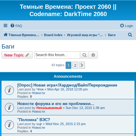
Темные Времена: Проект 2060 ||
Codename: DarkTime 2060
FAQ
Login
S
Тёмные Времена: Проект 2060
Board index
Игровой мир игры "Темные Времена"
Баги
e
Баги
a
Search
Advanced search
New Topic
r
c
1
2
Next
43 topics
h
Announcements
[Опрос] Новая игра+/Хардмод/Вайп/Перерождение
Last post by
Чпок
«
Mon Apr 16, 2018 12:05 pm
Posted in
Новости
Replies:
8
Новости форума и его же проблемки...
Last post by
Неназываемый
«
Sun Dec 13, 2015 1:38 am
Posted in
Новости
"Поломка" ВЭС?
Last post by
sujr
«
Wed Nov 25, 2015 2:15 pm
Posted in
Новости
Replies:
4