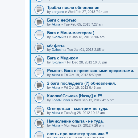
Трабла после обновления
by
zorgano
»
Wed Feb 27, 2013 7:14 am
Баги с нефтью
by
Akina
»
Tue Feb 05, 2013 7:27 am
Бага с Мини-мастером )
by
Кислый
»
Fri Jan 18, 2013 5:06 am
мб фича
by
Dzhosh
»
Tue Jan 01, 2013 2:05 am
Бага с Медиком
by
Кислый
»
Fri Dec 28, 2012 10:33 pm
Ремонт. Бага с привязанными предметами.
by
Akina
»
Fri Oct 19, 2012 5:59 pm
2 баги последнего (?) обновления.
by
Akina
»
Fri Oct 19, 2012 6:46 am
Кнопка\Ссылка [Назад] и F5
by
LoadRunner
»
Wed Sep 12, 2012 4:15 pm
Оглядеться - смотрим не туда.
by
Akina
»
Tue Aug 28, 2012 10:42 am
Начисление опыта - не туда.
by
Akina
»
Mon Aug 27, 2012 7:26 pm
опять про памятку травника!!!