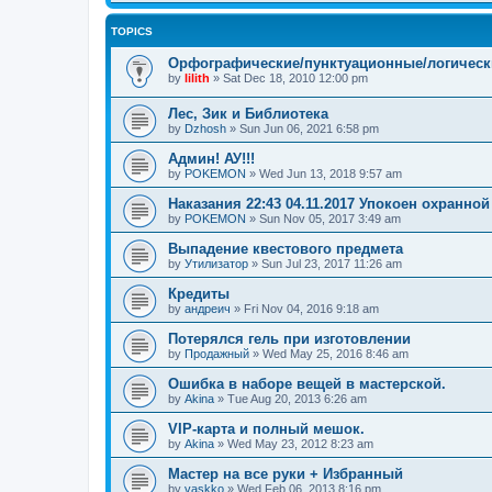
TOPICS
Орфографические/пунктуационные/логически
by
lilith
»
Sat Dec 18, 2010 12:00 pm
Лес, Зик и Библиотека
by
Dzhosh
»
Sun Jun 06, 2021 6:58 pm
Админ! АУ!!!
by
POKEMON
»
Wed Jun 13, 2018 9:57 am
Наказания 22:43 04.11.2017 Упокоен охранной
by
POKEMON
»
Sun Nov 05, 2017 3:49 am
Выпадение квестового предмета
by
Утилизатор
»
Sun Jul 23, 2017 11:26 am
Кредиты
by
андреич
»
Fri Nov 04, 2016 9:18 am
Потерялся гель при изготовлении
by
Продажный
»
Wed May 25, 2016 8:46 am
Ошибка в наборе вещей в мастерской.
by
Akina
»
Tue Aug 20, 2013 6:26 am
VIP-карта и полный мешок.
by
Akina
»
Wed May 23, 2012 8:23 am
Мастер на все руки + Избранный
by
vaskko
»
Wed Feb 06, 2013 8:16 pm