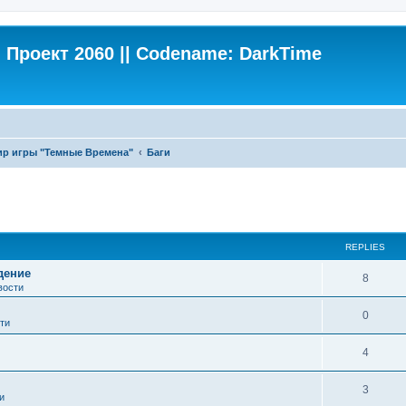
Проект 2060 || Codename: DarkTime
ир игры "Темные Времена"
Баги
ed search
REPLIES
дение
8
вости
0
ти
4
3
и