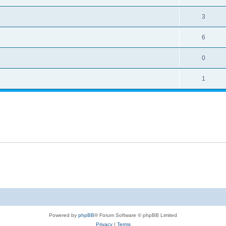
3
6
0
1
Powered by
phpBB
® Forum Software © phpBB Limited
Privacy
|
Terms