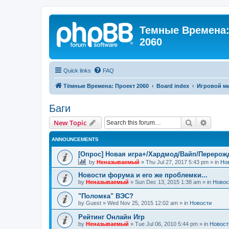
Темные Времена: 
2060
Quick links
FAQ
Тёмные Времена: Проект 2060
Board index
Игровой м
Баги
Search
Advanc
New Topic
ANNOUNCEMENTS
[Опрос] Новая игра+/Хардмод/Вайп/Перерож
by
Неназываемый
»
Thu Jul 27, 2017 5:43 pm
» in
Но
Новости форума и его же проблемки...
by
Неназываемый
»
Sun Dec 13, 2015 1:38 am
» in
Новос
"Поломка" ВЭС?
by
Guest
»
Wed Nov 25, 2015 12:02 am
» in
Новости
Рейтинг Онлайн Игр
by
Неназываемый
»
Tue Jul 06, 2010 5:44 pm
» in
Новост