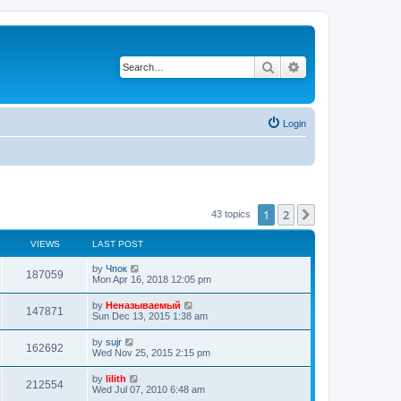
Search
Advanced search
Login
1
2
Next
43 topics
VIEWS
LAST POST
by
Чпок
187059
Mon Apr 16, 2018 12:05 pm
by
Неназываемый
147871
Sun Dec 13, 2015 1:38 am
by
sujr
162692
Wed Nov 25, 2015 2:15 pm
by
lilith
212554
Wed Jul 07, 2010 6:48 am