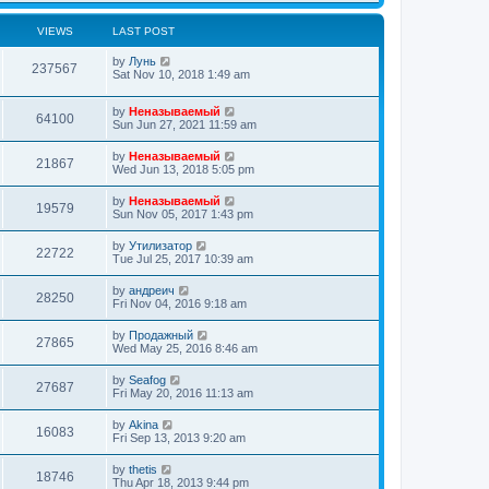
VIEWS
LAST POST
by
Лунь
237567
Sat Nov 10, 2018 1:49 am
by
Неназываемый
64100
Sun Jun 27, 2021 11:59 am
by
Неназываемый
21867
Wed Jun 13, 2018 5:05 pm
by
Неназываемый
19579
Sun Nov 05, 2017 1:43 pm
by
Утилизатор
22722
Tue Jul 25, 2017 10:39 am
by
андреич
28250
Fri Nov 04, 2016 9:18 am
by
Продажный
27865
Wed May 25, 2016 8:46 am
by
Seafog
27687
Fri May 20, 2016 11:13 am
by
Akina
16083
Fri Sep 13, 2013 9:20 am
by
thetis
18746
Thu Apr 18, 2013 9:44 pm