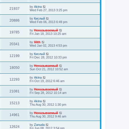
by
Akina
21937
Wed Feb 27, 2013 3:25 pm
by
Кислый
20886
Wed Feb 06, 2013 6:49 pm
by
Неназываемый
19785
Fri Jan 18, 2013 10:25 am
by
lilith
20341
Wed Jan 02, 2013 4:53 pm
by
Кислый
12199
Fri Dec 28, 2012 10:33 pm
by
Неназываемый
18050
Sun Oct 21, 2012 10:52 am
by
Akina
12293
Fri Oct 19, 2012 6:46 am
by
Неназываемый
21081
Fri Sep 28, 2012 10:14 am
by
Akina
15213
Thu Aug 30, 2012 1:30 pm
by
Неназываемый
14961
Thu Aug 30, 2012 9:46 am
by
Zanuda
12624
Fri Jun 08, 2012 3:54 pm