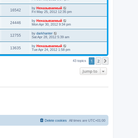
by
Неназываемый
16542
Fri May 25, 2012 12:35 pm
by
Неназываемый
24446
Mon Apr 30, 2012 9:34 pm
by
darkhanter
12755
Sat Apr 28, 2012 5:39 am
by
Неназываемый
13635
Tue Apr 24, 2012 1:58 pm
1
2
Next
43 topics
Jump to
Delete cookies
All times are
UTC+01:00