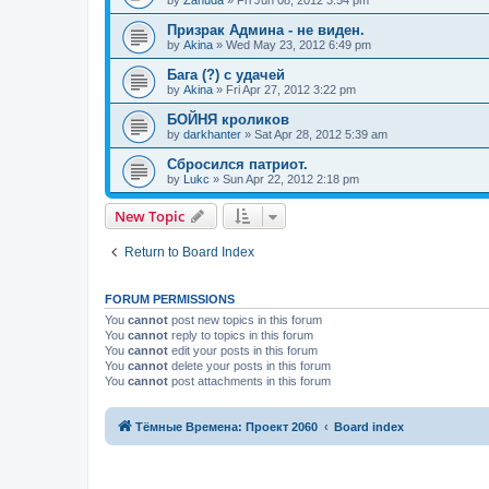
by
Zanuda
»
Fri Jun 08, 2012 3:54 pm
Призрак Админа - не виден.
by
Akina
»
Wed May 23, 2012 6:49 pm
Бага (?) с удачей
by
Akina
»
Fri Apr 27, 2012 3:22 pm
БОЙНЯ кроликов
by
darkhanter
»
Sat Apr 28, 2012 5:39 am
Сбросился патриот.
by
Lukc
»
Sun Apr 22, 2012 2:18 pm
New Topic
Return to Board Index
FORUM PERMISSIONS
You
cannot
post new topics in this forum
You
cannot
reply to topics in this forum
You
cannot
edit your posts in this forum
You
cannot
delete your posts in this forum
You
cannot
post attachments in this forum
Тёмные Времена: Проект 2060
Board index