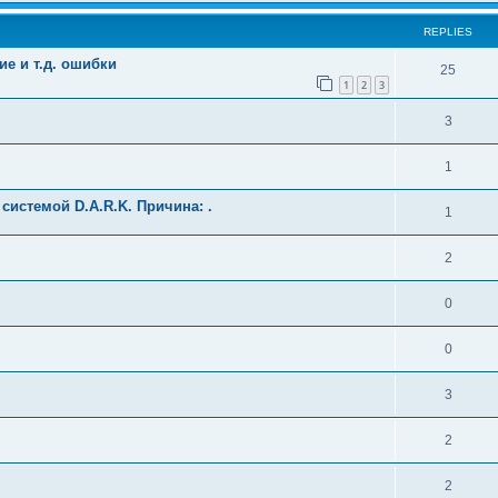
REPLIES
е и т.д. ошибки
25
1
2
3
3
1
 системой D.A.R.K. Причина: .
1
2
0
0
3
2
2