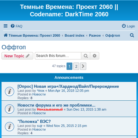
Темные Времена: Проект 2060 ||
Codename: DarkTime 2060
FAQ
Login
S
Тёмные Времена: Проект 2060
Board index
Разное
Оффтоп
e
Оффтоп
a
Search
Advanced search
New Topic
r
c
1
2
Next
47 topics
h
Announcements
[Опрос] Новая игра+/Хардмод/Вайп/Перерождение
Last post by
Чпок
«
Mon Apr 16, 2018 12:05 pm
Posted in
Новости
Replies:
8
Новости форума и его же проблемки...
Last post by
Неназываемый
«
Sun Dec 13, 2015 1:38 am
Posted in
Новости
"Поломка" ВЭС?
Last post by
sujr
«
Wed Nov 25, 2015 2:15 pm
Posted in
Новости
Replies:
4