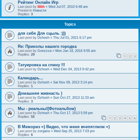
Рейтинг Онлайн Игр
Last post by
lilith
«
Wed Jul 07, 2010 6:48 am
Posted in
Новости
Replies:
3
Topics
для себя Для сцыль :)))
Last post by
Dzhosh
«
Thu Jul 01, 2021 6:17 pm
Re: Приколы нашего городка
Last post by
Gonzzza
«
Mon Jan 18, 2016 9:55 am
Replies:
29
1
2
3
Татуировка на спину !!!
Last post by
Dzhosh
«
Wed Dec 04, 2013 9:42 pm
Календарь...
Last post by
Dzhosh
«
Sat Nov 09, 2013 3:14 pm
Replies:
1
Домашняя живнасть )
Last post by
Dzhosh
«
Sun Oct 27, 2013 11:33 am
Replies:
3
Мы - реальны!(Фотоальбом)
Last post by
Dzhosh
«
Thu Oct 17, 2013 5:59 pm
Replies:
55
1
2
3
4
5
6
В Мемориз =) Видео, что меня вчепятлили =)
Last post by
zorgano
«
Wed Sep 25, 2013 7:03 pm
Replies:
6