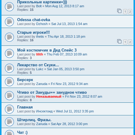
Прикольные картинки=)))
Last post by
Bolt
«
Mon Aug 12, 2013 8:17 am
Replies:
15
1
2
Odessa chat-ovka
Last post by
Dzhosh
«
Sat Jul 13, 2013 1:54 am
Старые игроки!!!
Last post by
thetis
«
Thu Apr 18, 2013 1:18 pm
Replies:
16
1
2
Мой костюмчик в Дед Спейс 3
Last post by
lilith
«
Thu Feb 07, 2013 10:09 am
Replies:
3
Лекарство от Скуки...
Last post by
Lukc
«
Sat Jan 05, 2013 3:50 pm
Replies:
5
Берсерк
Last post by
Zanuda
«
Fri Nov 23, 2012 9:34 am
Чтиво от Зануды== занудное чтиво
Last post by
Неназываемый
«
Fri Nov 23, 2012 8:07 am
Replies:
8
Главная
Last post by
Инсектоид
«
Wed Jul 11, 2012 3:35 pm
Штирлиц. Фразы.
Last post by
Zanuda
«
Sat Apr 28, 2012 3:00 pm
Чат :)