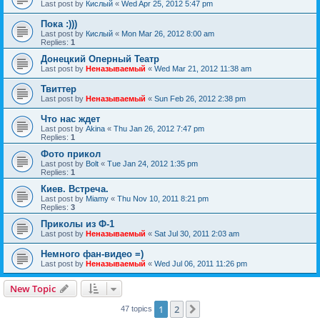
Last post by
Кислый
«
Wed Apr 25, 2012 5:47 pm
Пока :)))
Last post by
Кислый
«
Mon Mar 26, 2012 8:00 am
Replies:
1
Донецкий Оперный Театр
Last post by
Неназываемый
«
Wed Mar 21, 2012 11:38 am
Твиттер
Last post by
Неназываемый
«
Sun Feb 26, 2012 2:38 pm
Что нас ждет
Last post by
Akina
«
Thu Jan 26, 2012 7:47 pm
Replies:
1
Фото прикол
Last post by
Bolt
«
Tue Jan 24, 2012 1:35 pm
Replies:
1
Киев. Встреча.
Last post by
Miamy
«
Thu Nov 10, 2011 8:21 pm
Replies:
3
Приколы из Ф-1
Last post by
Неназываемый
«
Sat Jul 30, 2011 2:03 am
Немного фан-видео =)
Last post by
Неназываемый
«
Wed Jul 06, 2011 11:26 pm
New Topic
1
2
Next
47 topics