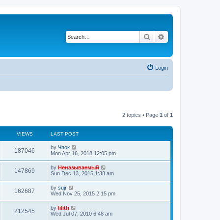
Search
Advanced search
Login
2 topics • Page
1
of
1
VIEWS
LAST POST
by
Чпок
187046
Mon Apr 16, 2018 12:05 pm
by
Неназываемый
147869
Sun Dec 13, 2015 1:38 am
by
sujr
162687
Wed Nov 25, 2015 2:15 pm
by
lilith
212545
Wed Jul 07, 2010 6:48 am