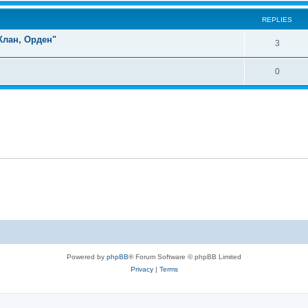
REPLIES
Клан, Орден"
3
0
Powered by
phpBB
® Forum Software © phpBB Limited
Privacy
|
Terms