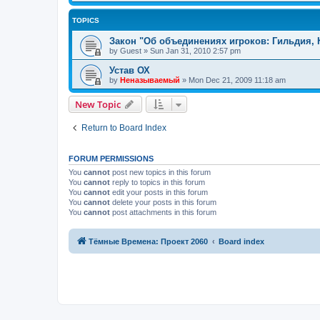
TOPICS
Закон "Об объединениях игроков: Гильдия, 
by
Guest
»
Sun Jan 31, 2010 2:57 pm
Устав ОХ
by
Неназываемый
»
Mon Dec 21, 2009 11:18 am
New Topic
Return to Board Index
FORUM PERMISSIONS
You
cannot
post new topics in this forum
You
cannot
reply to topics in this forum
You
cannot
edit your posts in this forum
You
cannot
delete your posts in this forum
You
cannot
post attachments in this forum
Тёмные Времена: Проект 2060
Board index