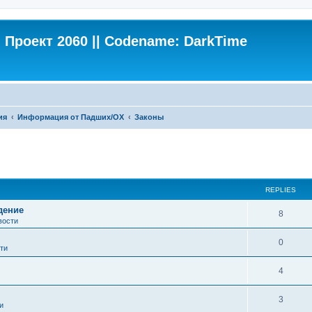
Проект 2060 || Codename: DarkTime
ия
Информация от Падших/ОХ
Законы
ed search
REPLIES
дение
8
вости
0
ти
4
3
и