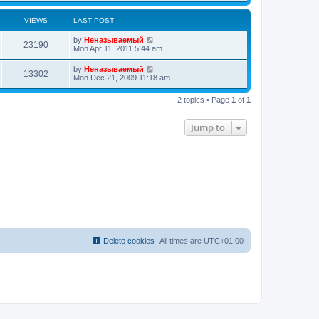
VIEWS
LAST POST
by
Неназываемый
23190
Mon Apr 11, 2011 5:44 am
by
Неназываемый
13302
Mon Dec 21, 2009 11:18 am
2 topics • Page
1
of
1
Jump to
Delete cookies
All times are
UTC+01:00