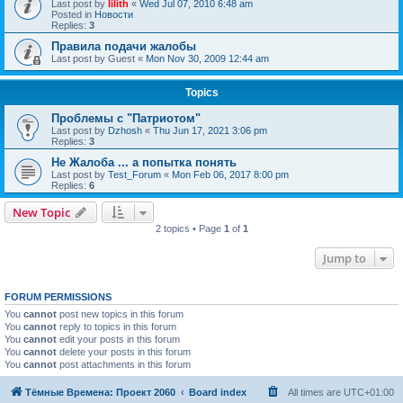
Last post by
lilith
«
Wed Jul 07, 2010 6:48 am
Posted in
Новости
Replies:
3
Правила подачи жалобы
Last post by
Guest
«
Mon Nov 30, 2009 12:44 am
Topics
Проблемы с "Патриотом"
Last post by
Dzhosh
«
Thu Jun 17, 2021 3:06 pm
Replies:
3
Не Жалоба ... а попытка понять
Last post by
Test_Forum
«
Mon Feb 06, 2017 8:00 pm
Replies:
6
New Topic
2 topics • Page
1
of
1
Jump to
FORUM PERMISSIONS
You
cannot
post new topics in this forum
You
cannot
reply to topics in this forum
You
cannot
edit your posts in this forum
You
cannot
delete your posts in this forum
You
cannot
post attachments in this forum
Тёмные Времена: Проект 2060
Board index
All times are
UTC+01:00