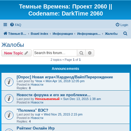
Темные Времена: Проект 2060 ||
Codename: DarkTime 2060
FAQ
Login
S
Тёмные Времена: Проект 2060
Board index
Информация
Информация от Падших/ОХ
Жалобы
e
Жалобы
a
Search
Advanced search
New Topic
r
2 topics • Page
1
of
1
c
Announcements
h
[Опрос] Новая игра+/Хардмод/Вайп/Перерождение
Last post by
Чпок
«
Mon Apr 16, 2018 12:05 pm
Posted in
Новости
Replies:
8
Новости форума и его же проблемки...
Last post by
Неназываемый
«
Sun Dec 13, 2015 1:38 am
Posted in
Новости
"Поломка" ВЭС?
Last post by
sujr
«
Wed Nov 25, 2015 2:15 pm
Posted in
Новости
Replies:
4
Рейтинг Онлайн Игр