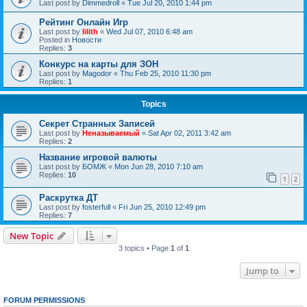
Last post by
Dimmedroll
«
Tue Jul 20, 2010 1:44 pm
Рейтинг Онлайн Игр
Last post by
lilith
«
Wed Jul 07, 2010 6:48 am
Posted in
Новости
Replies:
3
Конкурс на карты для ЗОН
Last post by
Magodor
«
Thu Feb 25, 2010 11:30 pm
Replies:
1
Topics
Секрет Странных Записей
Last post by
Неназываемый
«
Sat Apr 02, 2011 3:42 am
Replies:
2
Название игровой валюты
Last post by
БОМЖ
«
Mon Jun 28, 2010 7:10 am
Replies:
10
1
2
Раскрутка ДТ
Last post by
fosterfull
«
Fri Jun 25, 2010 12:49 pm
Replies:
7
New Topic
3 topics • Page
1
of
1
Jump to
FORUM PERMISSIONS