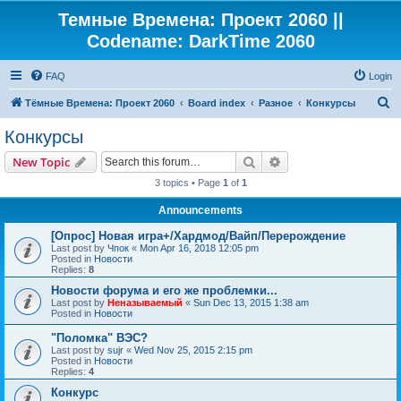
Темные Времена: Проект 2060 ||
Codename: DarkTime 2060
FAQ
Login
S
Тёмные Времена: Проект 2060
Board index
Разное
Конкурсы
e
Конкурсы
a
Search
Advanced search
New Topic
r
3 topics • Page
1
of
1
c
Announcements
h
[Опрос] Новая игра+/Хардмод/Вайп/Перерождение
Last post by
Чпок
«
Mon Apr 16, 2018 12:05 pm
Posted in
Новости
Replies:
8
Новости форума и его же проблемки...
Last post by
Неназываемый
«
Sun Dec 13, 2015 1:38 am
Posted in
Новости
"Поломка" ВЭС?
Last post by
sujr
«
Wed Nov 25, 2015 2:15 pm
Posted in
Новости
Replies:
4
Конкурс