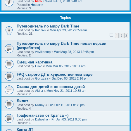
Last post by
lilith
«
Wed Jul 07, 2010 6:48 am
Posted in
Новости
Replies:
3
Topics
Путеводитель по миру Dark Time
Last post by
Кислый
«
Mon Apr 23, 2012 8:50 am
Replies:
21
1
2
3
Путеводитель по миру Dark Time новая версия
(разработка)
Last post by
vovikcomp
«
Wed Aug 28, 2013 12:48 pm
Replies:
2
Смешная картинка
Last post by
Lukc
«
Mon Mar 05, 2012 10:31 am
FAQ старого ДТ в художественном виде
Last post by
Gonzzza
«
Sat Dec 03, 2011 2:16 pm
Сказка для детей и не совсем детей
Last post by
Akina
«
Mon Nov 21, 2011 10:38 am
Replies:
7
Лилит..
Last post by
Miamy
«
Tue Oct 11, 2011 8:38 pm
Replies:
4
Графоманство от Крэпса =)
Last post by
Dzhosha
«
Fri Jun 03, 2011 9:38 pm
Replies:
1
Карта ДТ