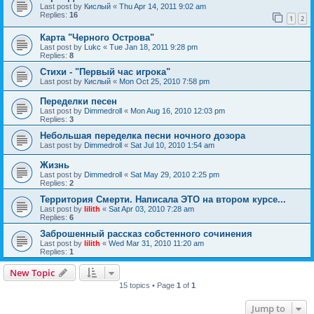
Last post by
Кислый
«
Thu Apr 14, 2011 9:02 am
Replies:
16
1
2
Карта "Черного Острова"
Last post by
Lukc
«
Tue Jan 18, 2011 9:28 pm
Replies:
8
Стихи - "Первый час игрока"
Last post by
Кислый
«
Mon Oct 25, 2010 7:58 pm
Переделки песен
Last post by
Dimmedroll
«
Mon Aug 16, 2010 12:03 pm
Replies:
3
Небольшая переделка песни ночного дозора
Last post by
Dimmedroll
«
Sat Jul 10, 2010 1:54 am
Жизнь
Last post by
Dimmedroll
«
Sat May 29, 2010 2:25 pm
Replies:
2
Территория Смерти. Написала ЭТО на втором курсе...
Last post by
lilith
«
Sat Apr 03, 2010 7:28 am
Replies:
6
Заброшенный рассказ собстенного сочинения
Last post by
lilith
«
Wed Mar 31, 2010 11:20 am
Replies:
1
New Topic
15 topics • Page
1
of
1
Jump to