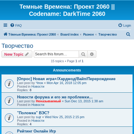
Темные Времена: Проект 2060 ||
Codename: DarkTime 2060
FAQ
Login
S
Тёмные Времена: Проект 2060
Board index
Разное
Творчество
e
Творчество
a
Search
Advanced search
New Topic
r
15 topics • Page
1
of
1
c
Announcements
h
[Опрос] Новая игра+/Хардмод/Вайп/Перерождение
Last post by
Чпок
«
Mon Apr 16, 2018 12:05 pm
Posted in
Новости
Replies:
8
Новости форума и его же проблемки...
Last post by
Неназываемый
«
Sun Dec 13, 2015 1:38 am
Posted in
Новости
"Поломка" ВЭС?
Last post by
sujr
«
Wed Nov 25, 2015 2:15 pm
Posted in
Новости
Replies:
4
Рейтинг Онлайн Игр