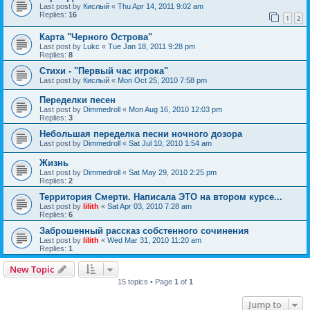
Last post by
Кислый
«
Thu Apr 14, 2011 9:02 am
Replies:
16
1
2
Карта "Черного Острова"
Last post by
Lukc
«
Tue Jan 18, 2011 9:28 pm
Replies:
8
Стихи - "Первый час игрока"
Last post by
Кислый
«
Mon Oct 25, 2010 7:58 pm
Переделки песен
Last post by
Dimmedroll
«
Mon Aug 16, 2010 12:03 pm
Replies:
3
Небольшая переделка песни ночного дозора
Last post by
Dimmedroll
«
Sat Jul 10, 2010 1:54 am
Жизнь
Last post by
Dimmedroll
«
Sat May 29, 2010 2:25 pm
Replies:
2
Территория Смерти. Написала ЭТО на втором курсе...
Last post by
lilith
«
Sat Apr 03, 2010 7:28 am
Replies:
6
Заброшенный рассказ собстенного сочинения
Last post by
lilith
«
Wed Mar 31, 2010 11:20 am
Replies:
1
New Topic
15 topics • Page
1
of
1
Jump to