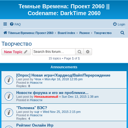
Темные Времена: Проект 2060 ||
Codename: DarkTime 2060
FAQ
Login
S
Тёмные Времена: Проект 2060
Board index
Разное
Творчество
e
Творчество
a
Search
Advanced search
New Topic
r
15 topics • Page
1
of
1
c
Announcements
h
[Опрос] Новая игра+/Хардмод/Вайп/Перерождение
Last post by
Чпок
«
Mon Apr 16, 2018 12:05 pm
Posted in
Новости
Replies:
8
Новости форума и его же проблемки...
Last post by
Неназываемый
«
Sun Dec 13, 2015 1:38 am
Posted in
Новости
"Поломка" ВЭС?
Last post by
sujr
«
Wed Nov 25, 2015 2:15 pm
Posted in
Новости
Replies:
4
Рейтинг Онлайн Игр