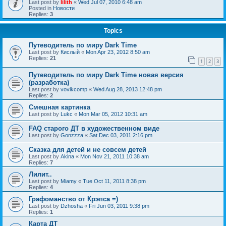
Last post by
lilith
«
Wed Jul 07, 2010 6:48 am
Posted in
Новости
Replies:
3
Topics
Путеводитель по миру Dark Time
Last post by
Кислый
«
Mon Apr 23, 2012 8:50 am
Replies:
21
1
2
3
Путеводитель по миру Dark Time новая версия
(разработка)
Last post by
vovikcomp
«
Wed Aug 28, 2013 12:48 pm
Replies:
2
Смешная картинка
Last post by
Lukc
«
Mon Mar 05, 2012 10:31 am
FAQ старого ДТ в художественном виде
Last post by
Gonzzza
«
Sat Dec 03, 2011 2:16 pm
Сказка для детей и не совсем детей
Last post by
Akina
«
Mon Nov 21, 2011 10:38 am
Replies:
7
Лилит..
Last post by
Miamy
«
Tue Oct 11, 2011 8:38 pm
Replies:
4
Графоманство от Крэпса =)
Last post by
Dzhosha
«
Fri Jun 03, 2011 9:38 pm
Replies:
1
Карта ДТ