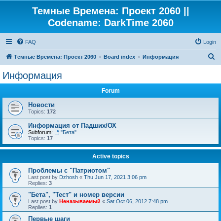
Темные Времена: Проект 2060 ||
Codename: DarkTime 2060
FAQ
Login
S
Тёмные Времена: Проект 2060
Board index
Информация
e
Информация
a
Forum
r
c
Новости
Topics:
172
h
Информация от Падших/ОХ
Subforum:
"Бета"
Topics:
17
Active topics
Проблемы с "Патриотом"
Last post by
Dzhosh
«
Thu Jun 17, 2021 3:06 pm
Replies:
3
"Бета", "Тест" и номер версии
Last post by
Неназываемый
«
Sat Oct 06, 2012 7:48 pm
Replies:
1
Первые шаги