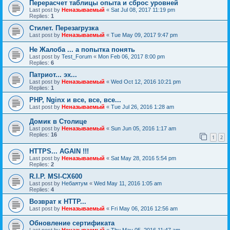
Перерасчет таблицы опыта и сброс уровней
Last post by
Неназываемый
«
Sat Jul 08, 2017 11:19 pm
Replies:
1
Стилет. Перезагрузка
Last post by
Неназываемый
«
Tue May 09, 2017 9:47 pm
Не Жалоба ... а попытка понять
Last post by
Test_Forum
«
Mon Feb 06, 2017 8:00 pm
Replies:
6
Патриот... эх...
Last post by
Неназываемый
«
Wed Oct 12, 2016 10:21 pm
Replies:
1
PHP, Nginx и все, все, все...
Last post by
Неназываемый
«
Tue Jul 26, 2016 1:28 am
Домик в Столице
Last post by
Неназываемый
«
Sun Jun 05, 2016 1:17 am
Replies:
16
1
2
HTTPS... AGAIN !!!
Last post by
Неназываемый
«
Sat May 28, 2016 5:54 pm
Replies:
2
R.I.P. MSI-CX600
Last post by
Небаятум
«
Wed May 11, 2016 1:05 am
Replies:
4
Возврат к HTTP...
Last post by
Неназываемый
«
Fri May 06, 2016 12:56 am
Обновление сертификата