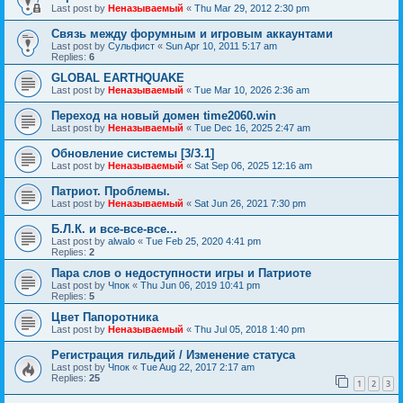
Last post by
Неназываемый
«
Thu Mar 29, 2012 2:30 pm
Связь между форумным и игровым аккаунтами
Last post by
Сульфист
«
Sun Apr 10, 2011 5:17 am
Replies:
6
GLOBAL EARTHQUAKE
Last post by
Неназываемый
«
Tue Mar 10, 2026 2:36 am
Переход на новый домен time2060.win
Last post by
Неназываемый
«
Tue Dec 16, 2025 2:47 am
Обновление системы [3/3.1]
Last post by
Неназываемый
«
Sat Sep 06, 2025 12:16 am
Патриот. Проблемы.
Last post by
Неназываемый
«
Sat Jun 26, 2021 7:30 pm
Б.Л.К. и все-все-все...
Last post by
alwalo
«
Tue Feb 25, 2020 4:41 pm
Replies:
2
Пара слов о недоступности игры и Патриоте
Last post by
Чпок
«
Thu Jun 06, 2019 10:41 pm
Replies:
5
Цвет Папоротника
Last post by
Неназываемый
«
Thu Jul 05, 2018 1:40 pm
Регистрация гильдий / Изменение статуса
Last post by
Чпок
«
Tue Aug 22, 2017 2:17 am
Replies:
25
1
2
3