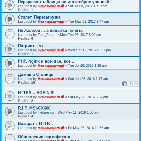
Перерасчет таблицы опыта и сброс уровней
Last post by
Неназываемый
«
Sat Jul 08, 2017 11:19 pm
Replies:
1
Стилет. Перезагрузка
Last post by
Неназываемый
«
Tue May 09, 2017 9:47 pm
Не Жалоба ... а попытка понять
Last post by
Test_Forum
«
Mon Feb 06, 2017 8:00 pm
Replies:
6
Патриот... эх...
Last post by
Неназываемый
«
Wed Oct 12, 2016 10:21 pm
Replies:
1
PHP, Nginx и все, все, все...
Last post by
Неназываемый
«
Tue Jul 26, 2016 1:28 am
Домик в Столице
Last post by
Неназываемый
«
Sun Jun 05, 2016 1:17 am
Replies:
16
1
2
HTTPS... AGAIN !!!
Last post by
Неназываемый
«
Sat May 28, 2016 5:54 pm
Replies:
2
R.I.P. MSI-CX600
Last post by
Небаятум
«
Wed May 11, 2016 1:05 am
Replies:
4
Возврат к HTTP...
Last post by
Неназываемый
«
Fri May 06, 2016 12:56 am
Обновление сертификата