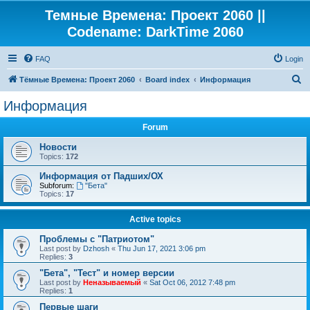
Темные Времена: Проект 2060 ||
Codename: DarkTime 2060
FAQ
Login
S
Тёмные Времена: Проект 2060
Board index
Информация
e
Информация
a
Forum
r
c
Новости
Topics:
172
h
Информация от Падших/ОХ
Subforum:
"Бета"
Topics:
17
Active topics
Проблемы с "Патриотом"
Last post by
Dzhosh
«
Thu Jun 17, 2021 3:06 pm
Replies:
3
"Бета", "Тест" и номер версии
Last post by
Неназываемый
«
Sat Oct 06, 2012 7:48 pm
Replies:
1
Первые шаги