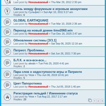
Last post by
Неназываемый
«
Thu Mar 29, 2012 2:30 pm
Связь между форумным и игровым аккаунтами
Last post by
Сульфист
«
Sun Apr 10, 2011 5:17 am
Replies:
6
GLOBAL EARTHQUAKE
Last post by
Неназываемый
«
Tue Mar 10, 2026 2:36 am
Переход на новый домен time2060.win
Last post by
Неназываемый
«
Tue Dec 16, 2025 2:47 am
Обновление системы [3/3.1]
Last post by
Неназываемый
«
Sat Sep 06, 2025 12:16 am
Патриот. Проблемы.
Last post by
Неназываемый
«
Sat Jun 26, 2021 7:30 pm
Б.Л.К. и все-все-все...
Last post by
alwalo
«
Tue Feb 25, 2020 4:41 pm
Replies:
2
Пара слов о недоступности игры и Патриоте
Last post by
Чпок
«
Thu Jun 06, 2019 10:41 pm
Replies:
5
Цвет Папоротника
Last post by
Неназываемый
«
Thu Jul 05, 2018 1:40 pm
Регистрация гильдий / Изменение статуса
Last post by
Чпок
«
Tue Aug 22, 2017 2:17 am
Replies:
25
1
2
3