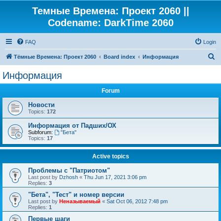
Темные Времена: Проект 2060 ||
Codename: DarkTime 2060
FAQ
Login
S
Тёмные Времена: Проект 2060
Board index
Информация
e
Информация
a
Forum
r
c
Новости
Topics:
172
h
Информация от Падших/ОХ
Subforum:
"Бета"
Topics:
17
Active topics
Проблемы с "Патриотом"
Last post by
Dzhosh
«
Thu Jun 17, 2021 3:06 pm
Replies:
3
"Бета", "Тест" и номер версии
Last post by
Неназываемый
«
Sat Oct 06, 2012 7:48 pm
Replies:
1
Первые шаги