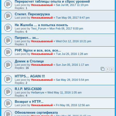
Перерасчет таблицы опыта и сброс уровней
Last post by
Неназываемый
«
Sat Jul 08, 2017 11:19 pm
Replies:
1
Стилет. Перезагрузка
Last post by
Неназываемый
«
Tue May 09, 2017 9:47 pm
Не Жалоба ... а попытка понять
Last post by
Test_Forum
«
Mon Feb 06, 2017 8:00 pm
Replies:
6
Патриот... эх...
Last post by
Неназываемый
«
Wed Oct 12, 2016 10:21 pm
Replies:
1
PHP, Nginx и все, все, все...
Last post by
Неназываемый
«
Tue Jul 26, 2016 1:28 am
Домик в Столице
Last post by
Неназываемый
«
Sun Jun 05, 2016 1:17 am
Replies:
16
1
2
HTTPS... AGAIN !!!
Last post by
Неназываемый
«
Sat May 28, 2016 5:54 pm
Replies:
2
R.I.P. MSI-CX600
Last post by
Небаятум
«
Wed May 11, 2016 1:05 am
Replies:
4
Возврат к HTTP...
Last post by
Неназываемый
«
Fri May 06, 2016 12:56 am
Обновление сертификата