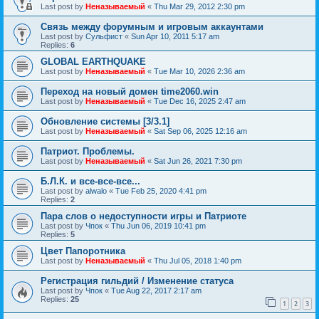
Last post by
Неназываемый
«
Thu Mar 29, 2012 2:30 pm
Связь между форумным и игровым аккаунтами
Last post by
Сульфист
«
Sun Apr 10, 2011 5:17 am
Replies:
6
GLOBAL EARTHQUAKE
Last post by
Неназываемый
«
Tue Mar 10, 2026 2:36 am
Переход на новый домен time2060.win
Last post by
Неназываемый
«
Tue Dec 16, 2025 2:47 am
Обновление системы [3/3.1]
Last post by
Неназываемый
«
Sat Sep 06, 2025 12:16 am
Патриот. Проблемы.
Last post by
Неназываемый
«
Sat Jun 26, 2021 7:30 pm
Б.Л.К. и все-все-все...
Last post by
alwalo
«
Tue Feb 25, 2020 4:41 pm
Replies:
2
Пара слов о недоступности игры и Патриоте
Last post by
Чпок
«
Thu Jun 06, 2019 10:41 pm
Replies:
5
Цвет Папоротника
Last post by
Неназываемый
«
Thu Jul 05, 2018 1:40 pm
Регистрация гильдий / Изменение статуса
Last post by
Чпок
«
Tue Aug 22, 2017 2:17 am
Replies:
25
1
2
3