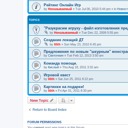
Рейтинг Онлайн Игр
by
Неназываемый
»
Tue Jul 06, 2010 5:44 pm
» in
Новост
TOPICS
"Разукрасим игруху - файл изготовления пр
by
Неназываемый
»
Tue Dec 22, 2009 5:55 pm
Создание локаций ДТ
by
lilith
»
Sun May 23, 2010 6:45 pm
Предложения по новым "шкурным" монстр
by
Светочкин
»
Tue Feb 12, 2013 3:50 am
Команда помощи.
by
Кислый
»
Thu Aug 18, 2011 3:32 am
Игровой квест
by
lilith
»
Sat Jun 25, 2011 8:22 pm
Картинки на подарки!
by
lilith
»
Fri Apr 01, 2011 8:30 pm
New Topic
Return to Board Index
FORUM PERMISSIONS
You
cannot
post new topics in this forum