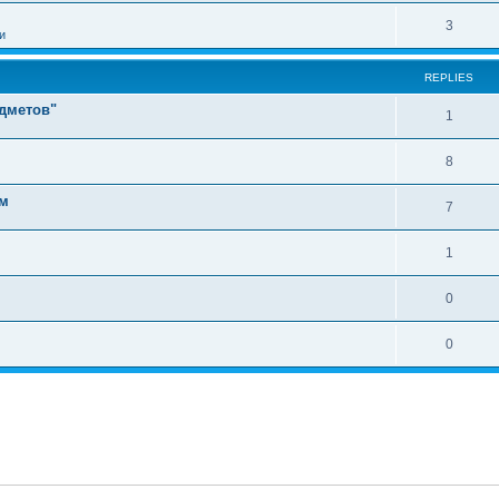
3
и
REPLIES
едметов"
1
8
ам
7
1
0
0