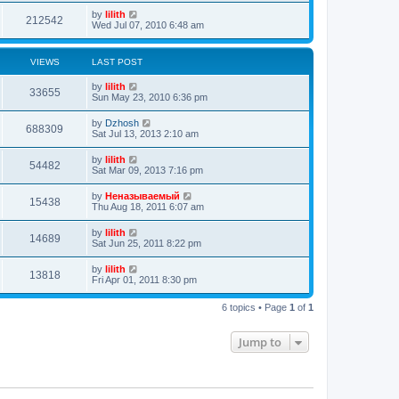
by
lilith
212542
Wed Jul 07, 2010 6:48 am
VIEWS
LAST POST
by
lilith
33655
Sun May 23, 2010 6:36 pm
by
Dzhosh
688309
Sat Jul 13, 2013 2:10 am
by
lilith
54482
Sat Mar 09, 2013 7:16 pm
by
Неназываемый
15438
Thu Aug 18, 2011 6:07 am
by
lilith
14689
Sat Jun 25, 2011 8:22 pm
by
lilith
13818
Fri Apr 01, 2011 8:30 pm
6 topics • Page
1
of
1
Jump to