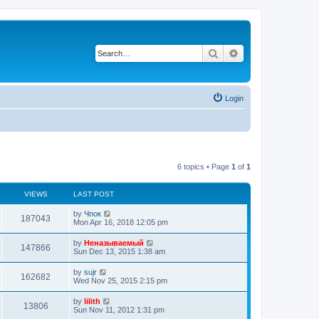
Search
Advanced search
Login
6 topics • Page
1
of
1
VIEWS
LAST POST
by
Чпок
187043
Mon Apr 16, 2018 12:05 pm
by
Неназываемый
147866
Sun Dec 13, 2015 1:38 am
by
sujr
162682
Wed Nov 25, 2015 2:15 pm
by
lilith
13806
Sun Nov 11, 2012 1:31 pm