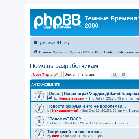
Темные Времена: 
2060
Quick links
FAQ
Тёмные Времена: Проект 2060
Board index
Игровой м
Помощь разработчикам
Search
Advanc
New Topic
ANNOUNCEMENTS
[Опрос] Новая игра+/Хардмод/Вайп/Перерож
by
Неназываемый
»
Thu Jul 27, 2017 5:43 pm
» in
Но
Новости форума и его же проблемки...
by
Неназываемый
»
Sun Dec 13, 2015 1:38 am
» in
Новос
"Поломка" ВЭС?
by
Guest
»
Wed Nov 25, 2015 12:02 am
» in
Новости
Творческий поиск-помощь
by
lilith
»
Sun Nov 11, 2012 1:31 pm