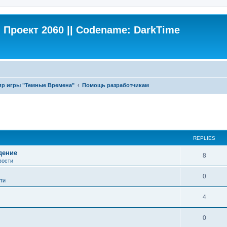
Проект 2060 || Codename: DarkTime
ир игры "Темные Времена"
Помощь разработчикам
ed search
REPLIES
дение
8
вости
0
ти
4
0