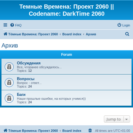
Темные Времена: Проект 2060 ||
Codename: DarkTime 2060
FAQ
Login
S
Тёмные Времена: Проект 2060
Board index
Архив
e
Архив
a
Forum
r
c
Обсуждения
Все, чторанее обсуждалось...
h
Topics:
12
Вопросы
Вопрос - ответ...
Topics:
24
Баги
Наши прошлые ошибки, на которых учимся))
Topics:
24
Jump to
Тёмные Времена: Проект 2060
Board index
All times are
UTC+01:00