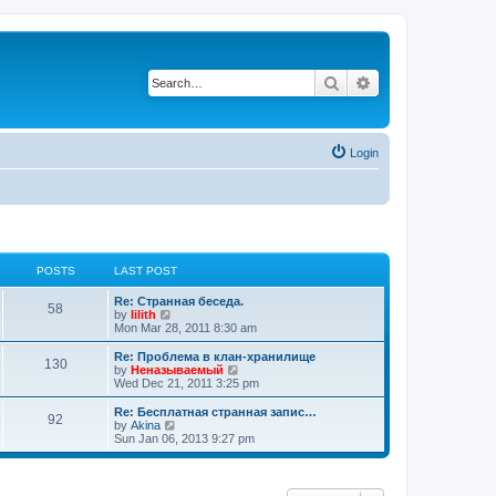
Search
Advanced search
Login
POSTS
LAST POST
Re: Странная беседа.
58
V
by
lilith
i
Mon Mar 28, 2011 8:30 am
e
w
Re: Проблема в клан-хранилище
130
t
V
by
Неназываемый
h
i
Wed Dec 21, 2011 3:25 pm
e
e
l
w
Re: Бесплатная странная запис…
92
a
t
V
by
Akina
t
h
i
Sun Jan 06, 2013 9:27 pm
e
e
e
s
l
w
t
a
t
p
t
h