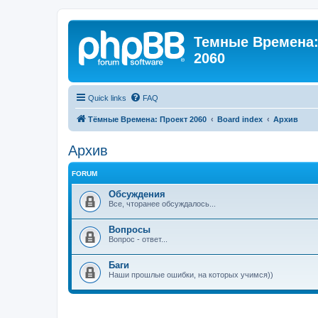
Темные Времена: 
2060
Quick links
FAQ
Тёмные Времена: Проект 2060
Board index
Архив
Архив
FORUM
Обсуждения
Все, чторанее обсуждалось...
Вопросы
Вопрос - ответ...
Баги
Наши прошлые ошибки, на которых учимся))