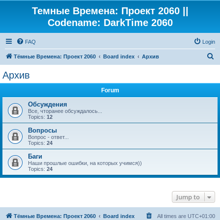
Темные Времена: Проект 2060 ||
Codename: DarkTime 2060
FAQ
Login
S
Тёмные Времена: Проект 2060
Board index
Архив
e
Архив
a
Forum
r
c
Обсуждения
Все, чторанее обсуждалось...
h
Topics:
12
Вопросы
Вопрос - ответ...
Topics:
24
Баги
Наши прошлые ошибки, на которых учимся))
Topics:
24
Jump to
Тёмные Времена: Проект 2060
Board index
All times are
UTC+01:00