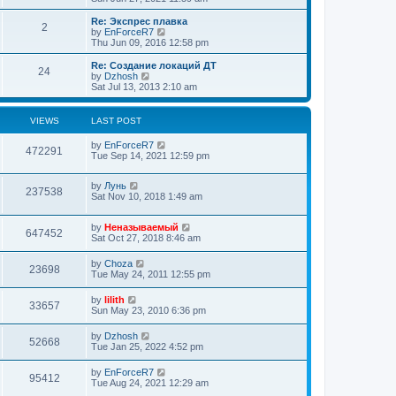
o
e
e
e
s
s
l
w
Re: Экспрес плавка
t
t
2
a
t
V
by
EnForceR7
p
t
h
i
Thu Jun 09, 2016 12:58 pm
o
e
e
e
s
s
l
w
Re: Создание локаций ДТ
t
t
24
a
t
V
by
Dzhosh
p
t
h
i
Sat Jul 13, 2013 2:10 am
o
e
e
e
s
s
l
w
t
t
a
t
VIEWS
LAST POST
p
t
h
o
e
e
by
EnForceR7
s
s
l
472291
Tue Sep 14, 2021 12:59 pm
t
t
a
p
t
o
e
by
Лунь
s
237538
s
Sat Nov 10, 2018 1:49 am
t
t
p
o
by
Неназываемый
647452
s
Sat Oct 27, 2018 8:46 am
t
by
Choza
23698
Tue May 24, 2011 12:55 pm
by
lilith
33657
Sun May 23, 2010 6:36 pm
by
Dzhosh
52668
Tue Jan 25, 2022 4:52 pm
by
EnForceR7
95412
Tue Aug 24, 2021 12:29 am