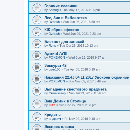
Горячие клавиши
by
Seafog
»
Tue May 17, 2016 4:16 pm
Лес, Зик и Библиотека
by
Dzhosh
»
Sun Jun 06, 2021 6:58 pm
КЖ сброс ефектов
by
Dzhosh
»
Wed Jun 09, 2021 2:23 pm
Блокнот для записей
by
Лунь
»
Tue Oct 23, 2018 10:13 pm
Админ! АУ!!!
by
POKEMON
»
Wed Jun 13, 2018 9:57 am
Зиккурат 42
by
user100
»
Tue Apr 03, 2018 8:19 am
Наказания 22:43 04.11.2017 Упокоен охранной
by
POKEMON
»
Sun Nov 05, 2017 3:49 am
Выпадение квестового предмета
by
Утилизатор
»
Sun Jul 23, 2017 11:26 am
Ваш Домик в Столице
by
lilith
»
Sun Dec 27, 2009 2:58 pm
Кредиты
by
андреич
»
Fri Nov 04, 2016 9:18 am
Экспрес плавка