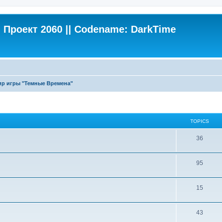
Проект 2060 || Codename: DarkTime
ир игры "Темные Времена"
TOPICS
36
95
15
43