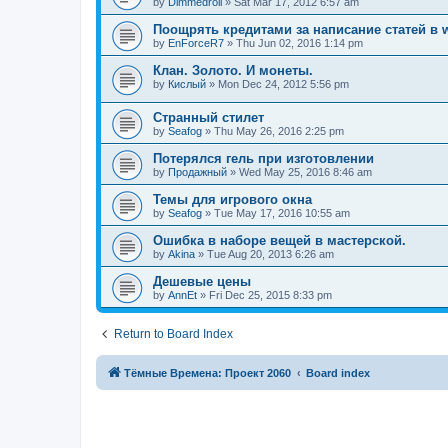
by
Dimmedroll
»
Sat Mar 17, 2012 6:57 am
Поощрять кредитами за написание статей в w
by
EnForceR7
»
Thu Jun 02, 2016 1:14 pm
Клан. Золото. И монеты.
by
Кислый
»
Mon Dec 24, 2012 5:56 pm
Странный стилет
by
Seafog
»
Thu May 26, 2016 2:25 pm
Потерялся гель при изготовлении
by
Продажный
»
Wed May 25, 2016 8:46 am
Темы для игрового окна
by
Seafog
»
Tue May 17, 2016 10:55 am
Ошибка в наборе вещей в мастерской.
by
Akina
»
Tue Aug 20, 2013 6:26 am
Дешевые цены
by
AnnEt
»
Fri Dec 25, 2015 8:33 pm
Return to Board Index
Тёмные Времена: Проект 2060
Board index