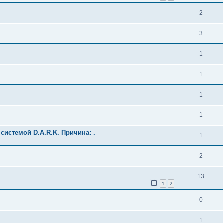
2
3
1
1
1
1
 системой D.A.R.K. Причина: .
1
2
13
1
2
0
1