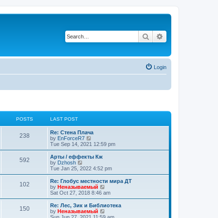
Search
Advanced search
Login
POSTS
LAST POST
Re: Стена Плача
238
V
by
EnForceR7
i
Tue Sep 14, 2021 12:59 pm
e
w
Арты / еффекты Кж
592
t
V
by
Dzhosh
h
i
Tue Jan 25, 2022 4:52 pm
e
e
l
w
Re: Глобус местности мира ДТ
102
a
t
V
by
Неназываемый
t
h
i
Sat Oct 27, 2018 8:46 am
e
e
e
s
l
w
Re: Лес, Зик и Библиотека
t
150
a
t
V
by
Неназываемый
p
t
h
i
Sun Jun 27, 2021 11:59 am