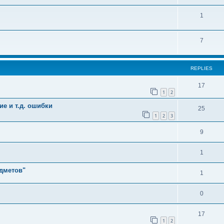
1
7
REPLIES
17
1
2
е и т.д. ошибки
25
1
2
3
9
1
едметов"
1
0
17
1
2