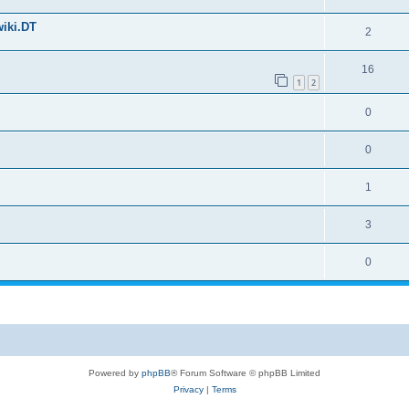
iki.DT
2
16
1
2
0
0
1
3
0
Powered by
phpBB
® Forum Software © phpBB Limited
Privacy
|
Terms