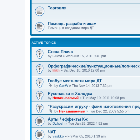
Торговля
Помощь разработчикам
Помощь в создании мира ДТ
ACTIVE TOPICS
Стена Плача
by
Guest
»
Wed Jun 15, 2011 9:40 pm
Орфографические/пунктуационные/логически
by
lilith
»
Sat Dec 18, 2010 12:00 pm
Глобус местности мира ДТ
by
GorW
»
Thu Nov 14, 2013 7:32 pm
Рукопашка и Холодка
by
Неназываемый
»
Tue May 10, 2011 10:08 pm
"Разукрасим игруху - файл изготовления пр
by
Неназываемый
»
Tue Dec 22, 2009 5:55 pm
Арты / еффекты Кж
by
Dzhosh
»
Tue Jan 25, 2022 4:52 pm
ЧАТ
by
vaskko
»
Fri Mar 05, 2010 1:39 am