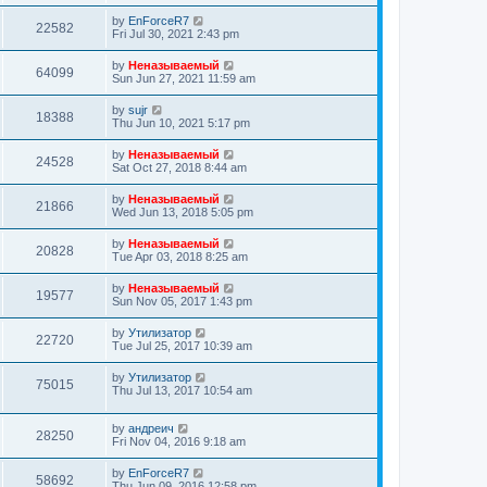
by
EnForceR7
22582
Fri Jul 30, 2021 2:43 pm
by
Неназываемый
64099
Sun Jun 27, 2021 11:59 am
by
sujr
18388
Thu Jun 10, 2021 5:17 pm
by
Неназываемый
24528
Sat Oct 27, 2018 8:44 am
by
Неназываемый
21866
Wed Jun 13, 2018 5:05 pm
by
Неназываемый
20828
Tue Apr 03, 2018 8:25 am
by
Неназываемый
19577
Sun Nov 05, 2017 1:43 pm
by
Утилизатор
22720
Tue Jul 25, 2017 10:39 am
by
Утилизатор
75015
Thu Jul 13, 2017 10:54 am
by
андреич
28250
Fri Nov 04, 2016 9:18 am
by
EnForceR7
58692
Thu Jun 09, 2016 12:58 pm