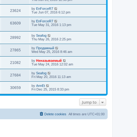
by
EnForceR7
23624
Tue Jun 07, 2016 6:12 pm
by
EnForceR7
63609
Tue May 31, 2016 1:13 pm
by
Seafog
28992
Thu May 26, 2016 2:25 pm
by
Продажный
27865
Wed May 25, 2016 8:46 am
by
Неназываемый
21082
Tue May 24, 2016 12:02 am
by
Seafog
27684
Fri May 20, 2016 11:13 am
by
AnnEt
30659
Fri Dec 25, 2015 8:33 pm
Jump to
Delete cookies
All times are
UTC+01:00