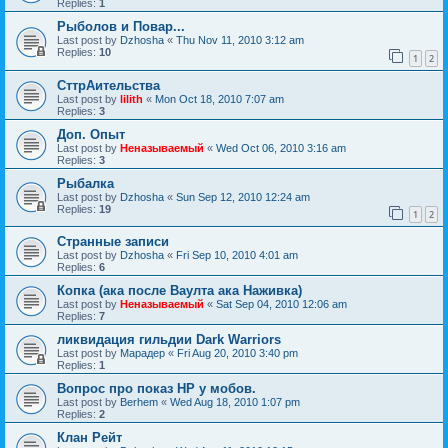
Replies:
1
Рыболов и Повар...
Last post by
Dzhosha
«
Thu Nov 11, 2010 3:12 am
Replies:
10
1
2
СттрАительства
Last post by
lilith
«
Mon Oct 18, 2010 7:07 am
Replies:
3
Доп. Опыт
Last post by
Неназываемый
«
Wed Oct 06, 2010 3:16 am
Replies:
3
Рыбалка
Last post by
Dzhosha
«
Sun Sep 12, 2010 12:24 am
Replies:
19
1
2
Странные записи
Last post by
Dzhosha
«
Fri Sep 10, 2010 4:01 am
Replies:
6
Копка (ака после Ваулта ака Наживка)
Last post by
Неназываемый
«
Sat Sep 04, 2010 12:06 am
Replies:
7
ликвидация гильдии Dark Warriors
Last post by
Марадер
«
Fri Aug 20, 2010 3:40 pm
Replies:
1
Вопрос про показ HP у мобов.
Last post by
Berhem
«
Wed Aug 18, 2010 1:07 pm
Replies:
2
Клан Рейт