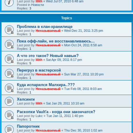
Last post by
lilith
«
Wed Jul 07, 2010 6:48 am
Posted in
Новости
Replies:
3
Topics
Проблема в клан-хранилище
Last post by
Неназываемый
«
Wed Dec 21, 2011 3:25 pm
Replies:
1
Пока офф-лайн, не восстанавливаюсь...
Last post by
Неназываемый
«
Mon Oct 24, 2011 8:58 am
Replies:
1
А что это такое? Новый навык?
Last post by
lilith
«
Sat Apr 09, 2011 8:17 pm
Replies:
5
Перегруз в мастерской
Last post by
Неназываемый
«
Sun Mar 27, 2011 10:20 pm
Replies:
1
Куда испарился Малхира..???
Last post by
Неназываемый
«
Tue Feb 08, 2011 8:03 am
Replies:
1
Хелсинги
Last post by
lilith
«
Sat Jan 29, 2011 10:10 am
Раскопки Vault'а - когда они закончатся?
Last post by
Lukc
«
Tue Jan 11, 2011 1:40 pm
Replies:
1
Папоротник
Last post by
Неназываемый
«
Thu Dec 30, 2010 1:02 am