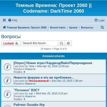
Темные Времена: Проект 2060 ||
Codename: DarkTime 2060
FAQ
Login
S
Тёмные Времена: Проект 2060
Board index
Архив
Вопросы
e
Вопросы
a
Search
Advanced search
Locked
r
24 topics • Page
1
of
1
c
Announcements
h
[Опрос] Новая игра+/Хардмод/Вайп/Перерождение
Last post by
Чпок
«
Mon Apr 16, 2018 12:05 pm
Posted in
Новости
Replies:
8
Новости форума и его же проблемки...
Last post by
Неназываемый
«
Sun Dec 13, 2015 1:38 am
Posted in
Новости
"Поломка" ВЭС?
Last post by
sujr
«
Wed Nov 25, 2015 2:15 pm
Posted in
Новости
Replies:
4
Рейтинг Онлайн Игр