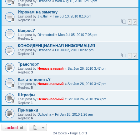
Last post by
Dzhosha
«
Wed Aug 11, 2010 12:15 pm
Replies:
7
Игрокам на заметку
Last post by
JIuJIuT
«
Tue Jul 13, 2010 8:10 pm
Replies:
10
1
2
Вапрос?
Last post by
Dimmedroll
«
Mon Jul 05, 2010 7:03 pm
Replies:
1
КОНФИДЕНЦИАЛЬНАЯ ИНФОРМАЦИЯ
Last post by
Dzhosha
«
Fri Jul 02, 2010 10:32 pm
Replies:
11
1
2
Транспорт
Last post by
Неназываемый
«
Sat Jun 26, 2010 3:47 pm
Replies:
3
Как это понять?
Last post by
Неназываемый
«
Sat Jun 26, 2010 3:47 pm
Replies:
5
Штрафы
Last post by
Неназываемый
«
Sat Jun 26, 2010 3:43 pm
Replies:
1
Приманки
Last post by
Dzhosha
«
Fri Jun 18, 2010 1:26 am
Replies:
6
Locked
24 topics • Page
1
of
1