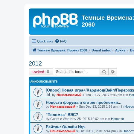
Темные Времена: 
2060
Quick links
FAQ
Тёмные Времена: Проект 2060
Board index
Архив
Ба
2012
Search
Advanced 
Locked
ANNOUNCEMENTS
[Опрос] Новая игра+/Хардмод/Вайп/Перерож
by
Неназываемый
»
Thu Jul 27, 2017 5:43 pm
» in
Но
Новости форума и его же проблемки...
by
Неназываемый
»
Sun Dec 13, 2015 1:38 am
» in
Новос
"Поломка" ВЭС?
by
Guest
»
Wed Nov 25, 2015 12:02 am
» in
Новости
Рейтинг Онлайн Игр
by
Неназываемый
»
Tue Jul 06, 2010 5:44 pm
» in
Новост