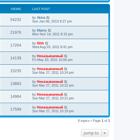
VIEWS
LAST POST
by
Akina
54232
Sun Jan 06, 2013 9:27 pm
by
Miamy
21976
Mon Nov 14, 2011 8:15 pm
by
lilith
17264
Wed Aug 03, 2011 8:41 pm
by
Неназываемый
14139
Fri May 20, 2011 10:06 pm
by
Неназываемый
15235
Sun Mar 27, 2011 10:24 pm
by
Неназываемый
13883
Sun Mar 27, 2011 10:22 pm
by
Неназываемый
14964
Sun Mar 27, 2011 10:21 pm
by
Неназываемый
17599
Sun Mar 27, 2011 10:19 pm
8 topics • Page
1
of
1
Jump to