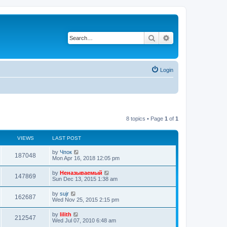
Search
Advanced search
Login
8 topics • Page
1
of
1
VIEWS
LAST POST
by
Чпок
187048
Mon Apr 16, 2018 12:05 pm
by
Неназываемый
147869
Sun Dec 13, 2015 1:38 am
by
sujr
162687
Wed Nov 25, 2015 2:15 pm
by
lilith
212547
Wed Jul 07, 2010 6:48 am