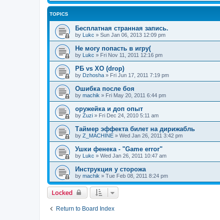
TOPICS
Бесплатная странная запись.
by
Lukc
»
Sun Jan 06, 2013 12:09 pm
Не могу попасть в игру(
by
Lukc
»
Fri Nov 11, 2011 12:16 pm
РБ vs ХО (drop)
by
Dzhosha
»
Fri Jun 17, 2011 7:19 pm
Ошибка после боя
by
machik
»
Fri May 20, 2011 6:44 pm
оружейка и доп опыт
by
Zuzi
»
Fri Dec 24, 2010 5:11 am
Таймер эффекта билет на дирижабль
by
Z_MACHINE
»
Wed Jan 26, 2011 3:42 pm
Ушки фенека - "Game error"
by
Lukc
»
Wed Jan 26, 2011 10:47 am
Инструкция у сторожа
by
machik
»
Tue Feb 08, 2011 8:24 pm
Locked
Return to Board Index