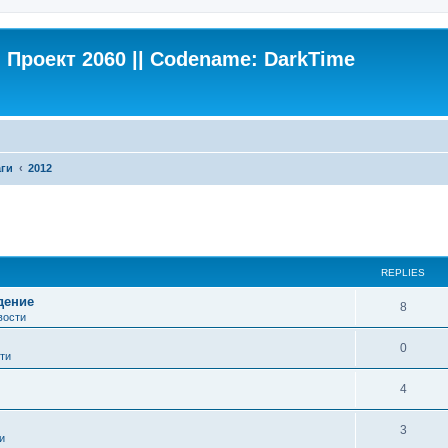
Проект 2060 || Codename: DarkTime
ги
2012
search
REPLIES
дение
8
вости
0
ти
4
3
и