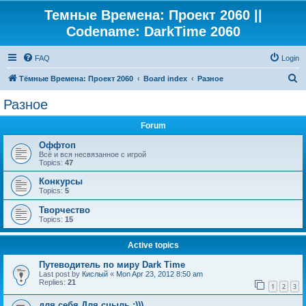
Темные Времена: Проект 2060 ||
Codename: DarkTime 2060
FAQ
Login
S
Тёмные Времена: Проект 2060
Board index
Разное
e
Разное
a
Forum
r
c
Оффтоп
Всё и вся несвязанное с игрой
h
Topics:
47
Конкурсы
Topics:
5
Творчество
Topics:
15
Active topics
Путеводитель по миру Dark Time
Last post by
Кислый
«
Mon Apr 23, 2012 8:50 am
Replies:
21
1
2
3
для себя Для сцыль :)))