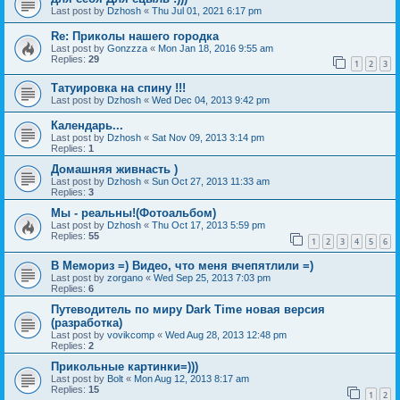
Last post by
Dzhosh
«
Thu Jul 01, 2021 6:17 pm
Re: Приколы нашего городка
Last post by
Gonzzza
«
Mon Jan 18, 2016 9:55 am
Replies:
29
1
2
3
Татуировка на спину !!!
Last post by
Dzhosh
«
Wed Dec 04, 2013 9:42 pm
Календарь...
Last post by
Dzhosh
«
Sat Nov 09, 2013 3:14 pm
Replies:
1
Домашняя живнасть )
Last post by
Dzhosh
«
Sun Oct 27, 2013 11:33 am
Replies:
3
Мы - реальны!(Фотоальбом)
Last post by
Dzhosh
«
Thu Oct 17, 2013 5:59 pm
Replies:
55
1
2
3
4
5
6
В Мемориз =) Видео, что меня вчепятлили =)
Last post by
zorgano
«
Wed Sep 25, 2013 7:03 pm
Replies:
6
Путеводитель по миру Dark Time новая версия
(разработка)
Last post by
vovikcomp
«
Wed Aug 28, 2013 12:48 pm
Replies:
2
Прикольные картинки=)))
Last post by
Bolt
«
Mon Aug 12, 2013 8:17 am
Replies:
15
1
2