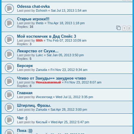
Odessa chat-ovka
Last post by
Dzhosh
«
Sat Jul 13, 2013 1:54 am
Старые игроки!!!
Last post by
thetis
«
Thu Apr 18, 2013 1:18 pm
Replies:
16
1
2
Мой костюмчик в Дед Спейс 3
Last post by
lilith
«
Thu Feb 07, 2013 10:09 am
Replies:
3
Лекарство от Скуки...
Last post by
Lukc
«
Sat Jan 05, 2013 3:50 pm
Replies:
5
Берсерк
Last post by
Zanuda
«
Fri Nov 23, 2012 9:34 am
Чтиво от Зануды== занудное чтиво
Last post by
Неназываемый
«
Fri Nov 23, 2012 8:07 am
Replies:
8
Главная
Last post by
Инсектоид
«
Wed Jul 11, 2012 3:35 pm
Штирлиц. Фразы.
Last post by
Zanuda
«
Sat Apr 28, 2012 3:00 pm
Чат :)
Last post by
Кислый
«
Wed Apr 25, 2012 5:47 pm
Пока :)))