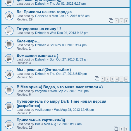
Last post by
Dzhosh
«
Thu Jul 01, 2021 6:17 pm
Re: Приколы нашего городка
Last post by
Gonzzza
«
Mon Jan 18, 2016 9:55 am
Replies:
29
1
2
3
Татуировка на спину !!!
Last post by
Dzhosh
«
Wed Dec 04, 2013 9:42 pm
Календарь...
Last post by
Dzhosh
«
Sat Nov 09, 2013 3:14 pm
Replies:
1
Домашняя живнасть )
Last post by
Dzhosh
«
Sun Oct 27, 2013 11:33 am
Replies:
3
Мы - реальны!(Фотоальбом)
Last post by
Dzhosh
«
Thu Oct 17, 2013 5:59 pm
Replies:
55
1
2
3
4
5
6
В Мемориз =) Видео, что меня вчепятлили =)
Last post by
zorgano
«
Wed Sep 25, 2013 7:03 pm
Replies:
6
Путеводитель по миру Dark Time новая версия
(разработка)
Last post by
vovikcomp
«
Wed Aug 28, 2013 12:48 pm
Replies:
2
Прикольные картинки=)))
Last post by
Bolt
«
Mon Aug 12, 2013 8:17 am
Replies:
15
1
2