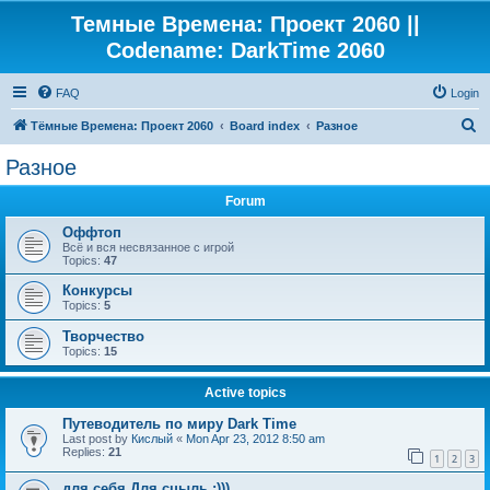
Темные Времена: Проект 2060 ||
Codename: DarkTime 2060
FAQ
Login
S
Тёмные Времена: Проект 2060
Board index
Разное
e
Разное
a
Forum
r
c
Оффтоп
Всё и вся несвязанное с игрой
h
Topics:
47
Конкурсы
Topics:
5
Творчество
Topics:
15
Active topics
Путеводитель по миру Dark Time
Last post by
Кислый
«
Mon Apr 23, 2012 8:50 am
Replies:
21
1
2
3
для себя Для сцыль :)))