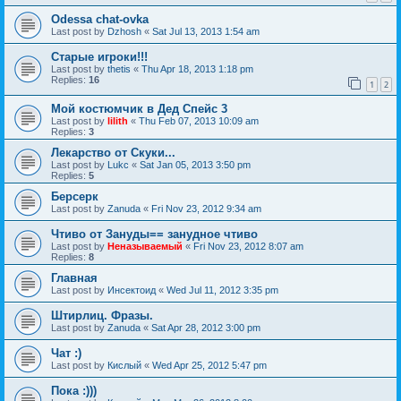
Odessa chat-ovka
Last post by
Dzhosh
«
Sat Jul 13, 2013 1:54 am
Старые игроки!!!
Last post by
thetis
«
Thu Apr 18, 2013 1:18 pm
Replies:
16
1
2
Мой костюмчик в Дед Спейс 3
Last post by
lilith
«
Thu Feb 07, 2013 10:09 am
Replies:
3
Лекарство от Скуки...
Last post by
Lukc
«
Sat Jan 05, 2013 3:50 pm
Replies:
5
Берсерк
Last post by
Zanuda
«
Fri Nov 23, 2012 9:34 am
Чтиво от Зануды== занудное чтиво
Last post by
Неназываемый
«
Fri Nov 23, 2012 8:07 am
Replies:
8
Главная
Last post by
Инсектоид
«
Wed Jul 11, 2012 3:35 pm
Штирлиц. Фразы.
Last post by
Zanuda
«
Sat Apr 28, 2012 3:00 pm
Чат :)
Last post by
Кислый
«
Wed Apr 25, 2012 5:47 pm
Пока :)))