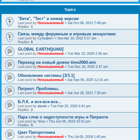
Topics
"Бета", "Тест" и номер версии
Last post by
Неназываемый
«
Sat Oct 06, 2012 7:48 pm
Replies:
1
Связь между форумным и игровым аккаунтами
Last post by
Сульфист
«
Sun Apr 10, 2011 5:17 am
Replies:
6
GLOBAL EARTHQUAKE
Last post by
Неназываемый
«
Tue Mar 10, 2026 2:36 am
Переход на новый домен time2060.win
Last post by
Неназываемый
«
Tue Dec 16, 2025 2:47 am
Обновление системы [3/3.1]
Last post by
Неназываемый
«
Sat Sep 06, 2025 12:16 am
Патриот. Проблемы.
Last post by
Неназываемый
«
Sat Jun 26, 2021 7:30 pm
Б.Л.К. и все-все-все...
Last post by
alwalo
«
Tue Feb 25, 2020 4:41 pm
Replies:
2
Пара слов о недоступности игры и Патриоте
Last post by
Чпок
«
Thu Jun 06, 2019 10:41 pm
Replies:
5
Цвет Папоротника
Last post by
Неназываемый
«
Thu Jul 05, 2018 1:40 pm