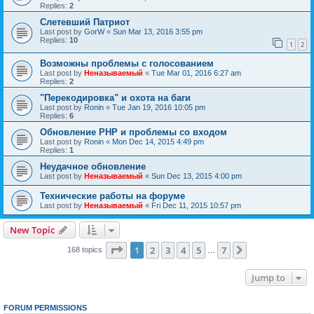
Replies:
2
Слетевший Патриот
Last post by
GorW
«
Sun Mar 13, 2016 3:55 pm
Replies:
10
1
2
Возможны проблемы с голосованием
Last post by
Неназываемый
«
Tue Mar 01, 2016 6:27 am
Replies:
2
"Перекодировка" и охота на баги
Last post by
Ronin
«
Tue Jan 19, 2016 10:05 pm
Replies:
6
Обновление PHP и проблемы со входом
Last post by
Ronin
«
Mon Dec 14, 2015 4:49 pm
Replies:
1
Неудачное обновление
Last post by
Неназываемый
«
Sun Dec 13, 2015 4:00 pm
Технические работы на форуме
Last post by
Неназываемый
«
Fri Dec 11, 2015 10:57 pm
New Topic
Page
1
of
7
1
2
3
4
5
7
Next
168 topics
…
Jump to
FORUM PERMISSIONS