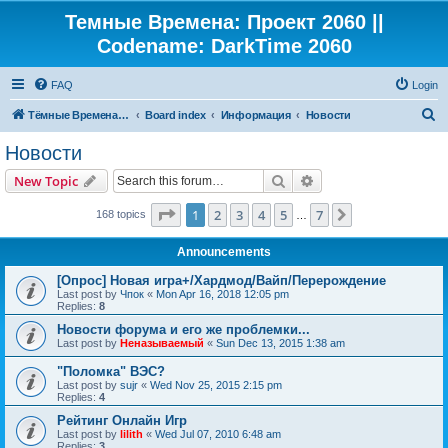
Темные Времена: Проект 2060 ||
Codename: DarkTime 2060
FAQ
Login
S
Тёмные Времена: Проект 2060
Board index
Информация
Новости
e
Новости
a
Search
Advanced search
New Topic
r
c
Page
1
of
7
1
2
3
4
5
7
Next
168 topics
…
h
Announcements
[Опрос] Новая игра+/Хардмод/Вайп/Перерождение
Last post by
Чпок
«
Mon Apr 16, 2018 12:05 pm
Replies:
8
Новости форума и его же проблемки...
Last post by
Неназываемый
«
Sun Dec 13, 2015 1:38 am
"Поломка" ВЭС?
Last post by
sujr
«
Wed Nov 25, 2015 2:15 pm
Replies:
4
Рейтинг Онлайн Игр
Last post by
lilith
«
Wed Jul 07, 2010 6:48 am
Replies:
3