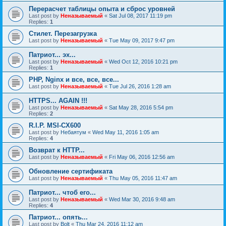
Перерасчет таблицы опыта и сброс уровней
Last post by
Неназываемый
«
Sat Jul 08, 2017 11:19 pm
Replies:
1
Стилет. Перезагрузка
Last post by
Неназываемый
«
Tue May 09, 2017 9:47 pm
Патриот... эх...
Last post by
Неназываемый
«
Wed Oct 12, 2016 10:21 pm
Replies:
1
PHP, Nginx и все, все, все...
Last post by
Неназываемый
«
Tue Jul 26, 2016 1:28 am
HTTPS... AGAIN !!!
Last post by
Неназываемый
«
Sat May 28, 2016 5:54 pm
Replies:
2
R.I.P. MSI-CX600
Last post by
Небаятум
«
Wed May 11, 2016 1:05 am
Replies:
4
Возврат к HTTP...
Last post by
Неназываемый
«
Fri May 06, 2016 12:56 am
Обновление сертификата
Last post by
Неназываемый
«
Thu May 05, 2016 11:47 am
Патриот... чтоб его...
Last post by
Неназываемый
«
Wed Mar 30, 2016 9:48 am
Replies:
4
Патриот... опять...
Last post by
Bolt
«
Thu Mar 24, 2016 11:12 am