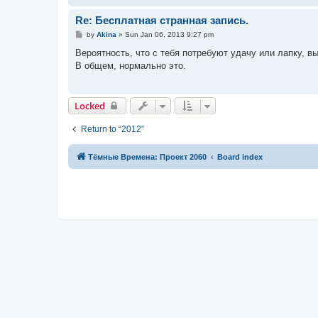
Re: Бесплатная странная запись.
P
by
Akina
»
Sun Jan 06, 2013 9:27 pm
o
s
Вероятность, что с тебя потребуют удачу или лапку, вы
t
В общем, нормально это.
Locked
Return to “2012”
Тёмные Времена: Проект 2060
Board index