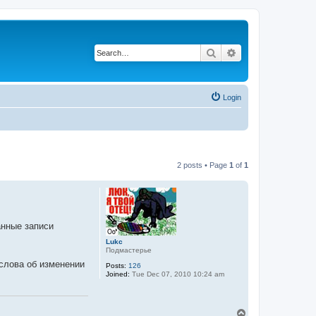
Search
Advanced search
Login
2 posts • Page
1
of
1
анные записи
Lukc
Подмастерье
 слова об изменении
Posts:
126
Joined:
Tue Dec 07, 2010 10:24 am
T