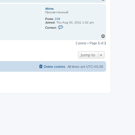
o
p
Akina
Просветленный
Posts:
228
Joined:
Thu Aug 04, 2011 1:42 pm
C
Contact:
o
n
T
t
o
a
2 posts • Page
1
of
1
c
p
t
A
Jump to
k
i
n
a
Delete cookies
All times are
UTC+01:00