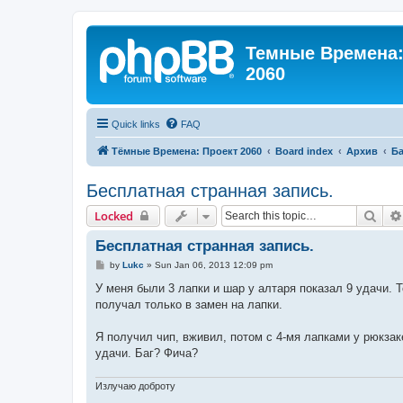
Темные Времена: 
2060
Quick links
FAQ
Тёмные Времена: Проект 2060
Board index
Архив
Ба
Бесплатная странная запись.
Sear
Locked
Бесплатная странная запись.
P
by
Lukc
»
Sun Jan 06, 2013 12:09 pm
o
s
У меня были 3 лапки и шар у алтаря показал 9 удачи. 
t
получал только в замен на лапки.
Я получил чип, вживил, потом с 4-мя лапками у рюкзак
удачи. Баг? Фича?
Излучаю доброту