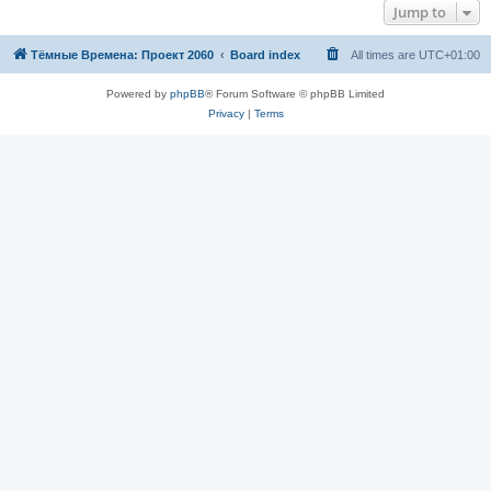
Jump to
Тёмные Времена: Проект 2060
Board index
All times are
UTC+01:00
Powered by
phpBB
® Forum Software © phpBB Limited
Privacy
|
Terms