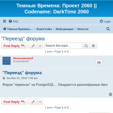
Темные Времена: Проект 2060 ||
Codename: DarkTime 2060
FAQ
Login
S
Тёмные Времена: Проект 2060
Board index
Информация
Новости
e
"Переезд" форума
a
Search
Advanced s
Post Reply
r
1 post • Page
1
of
1
c
Неназываемый
h
Услышавший
"Переезд" форума
P
Sat Nov 21, 2015 7:50 pm
o
s
Форум "переехал" на PostgreSQL... Ожидаются разнообразные баги
t
Post Reply
1 post • Page
1
of
1