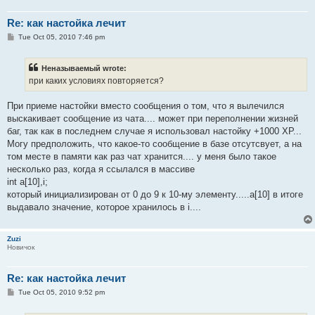
Re: как настойка лечит
P
Tue Oct 05, 2010 7:46 pm
o
s
t
Неназываемый wrote:
при каких условиях повторяется?
При приеме настойки вместо сообщения о том, что я вылечился
выскакивает сообщение из чата.... может при переполнении жизней
баг, так как в последнем случае я использовал настойку +1000 ХР...
Могу предположить, что какое-то сообщение в базе отсутсвует, а на
том месте в памяти как раз чат хранится.... у меня было такое
несколько раз, когда я ссылался в массиве
int a[10],i;
который инициализирован от 0 до 9 к 10-му элементу.....a[10] в итоге
выдавало значение, которое хранилось в i....
Zuzi
Новичок
Re: как настойка лечит
P
Tue Oct 05, 2010 9:52 pm
o
s