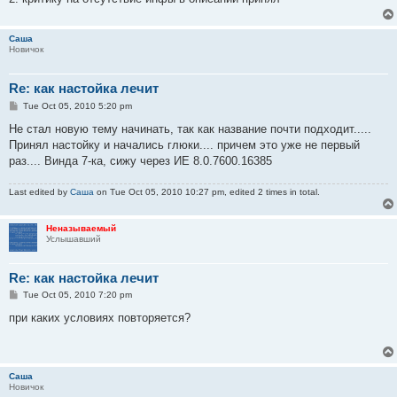
Саша
Новичок
Re: как настойка лечит
P
Tue Oct 05, 2010 5:20 pm
o
s
Не стал новую тему начинать, так как название почти подходит.....
t
Принял настойку и начались глюки.... причем это уже не первый
раз.... Винда 7-ка, сижу через ИЕ 8.0.7600.16385
Last edited by
Саша
on Tue Oct 05, 2010 10:27 pm, edited 2 times in total.
Неназываемый
Услышавший
Re: как настойка лечит
P
Tue Oct 05, 2010 7:20 pm
o
s
при каких условиях повторяется?
t
Саша
Новичок