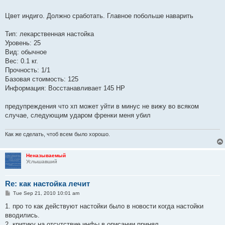
Цвет индиго. Должно сработать. Главное побольше наварить
Тип: лекарственная настойка
Уровень: 25
Вид: обычное
Вес: 0.1 кг.
Прочность: 1/1
Базовая стоимость: 125
Информация: Восстанавливает 145 HP
предупреждения что хп может уйти в минус не вижу во всяком
случае, следующим ударом френки меня убил
Как же сделать, чтоб всем было хоpошо.
Неназываемый
Услышавший
Re: как настойка лечит
P
Tue Sep 21, 2010 10:01 am
o
s
1. про то как действуют настойки было в новости когда настойки
t
вводились.
2. критику на отсутствие инфы в описании принял