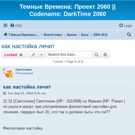
Темные Времена: Проект 2060 ||
Codename: DarkTime 2060
FAQ
Login
S
Тёмные Времена: Проект 2060
Board index
Архив
Баги
2009-2011
e
как настойка лечит
a
Search
Advanced sear
Locked
r
7 posts • Page
1
of
1
c
Светочкин
h
Познающий
как настойка лечит
P
Tue Sep 21, 2010 8:41 am
o
s
11:31 [Светочкин] Светочкин (HP: -311/808) vs Френки (HP: Ранен )
t
хп ушла в минус при употреблении фиолетовой настойки для
лечения, передоз был 20, это так и должно быть что ли??
.
Фиолетовая настойка