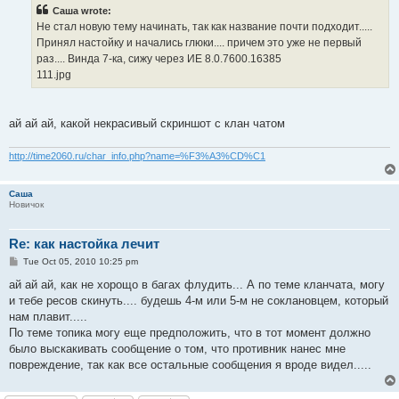
t
Саша wrote:
Не стал новую тему начинать, так как название почти подходит.....
Принял настойку и начались глюки.... причем это уже не первый
раз.... Винда 7-ка, сижу через ИЕ 8.0.7600.16385
111.jpg
ай ай ай, какой некрасивый скриншот с клан чатом
http://time2060.ru/char_info.php?name=%F3%A3%CD%C1
Саша
Новичок
Re: как настойка лечит
P
Tue Oct 05, 2010 10:25 pm
o
s
ай ай ай, как не хорощо в багах флудить... А по теме кланчата, могу
t
и тебе ресов скинуть.... будешь 4-м или 5-м не соклановцем, который
нам плавит.....
По теме топика могу еще предположить, что в тот момент должно
было выскакивать сообщение о том, что противник нанес мне
повреждение, так как все остальные сообщения я вроде видел.....