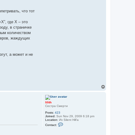
петривать, что тот
X”, где Х – это
оду, в страничке
ьным количеством
ьеров, жаждущих
гут, а может и не
T
o
p
lilith
Сестра Смерти
Posts:
423
Joined:
Sun Nov 29, 2009 6:18 pm
Location:
Из Silent Hill'a
C
Contact:
o
n
t