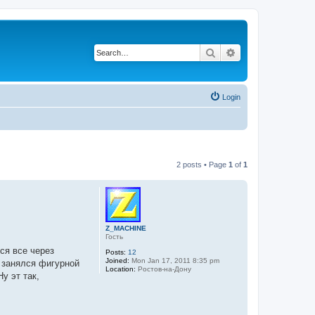
Search
Advanced search
Login
2 posts • Page
1
of
1
Z_MACHINE
Гость
ся все через
Posts:
12
Joined:
Mon Jan 17, 2011 8:35 pm
, занялся фигурной
Location:
Ростов-на-Дону
у эт так,