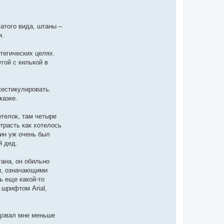
атого вида, штаны –
и.
атегических целях.
гой с килькой в
жестикулировать.
казке.
отелок, там четыре
страсть как хотелось
дин уж очень был
й дед.
тана, он обильно
ми, означающими
ь еще какой-то
 шрифтом Arial,
ндовал мне меньше