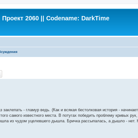
Проект 2060 || Codename: DarkTime
бсуждения
ch
Advanced search
 заклепать - гламур ведь. (Как и всякая бестолковая история - начинает
з того самого известного места. В потугах победить проблему кривых рук
ышла из чудом уцелевшего дышла. Бричка рассыпалась, а дышло - нет. Н