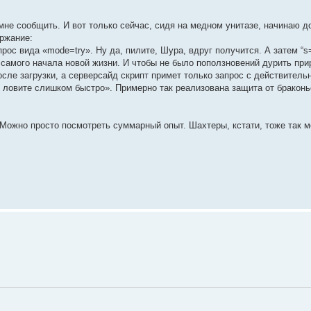
не сообщить. И вот только сейчас, сидя на медном унитазе, начинаю до
ержание:
ос вида «mode=try». Ну да, пилите, Шура, вдруг получится. А затем “s=
самого начала новой жизни. И чтобы не было поползновений дурить прир
сле загрузки, а серверсайд скрипт примет только запрос с действител
ы ловите слишком быстро». Примерно так реализована защита от бракон
 Можно просто посмотреть суммарный опыт. Шахтеры, кстати, тоже так мо