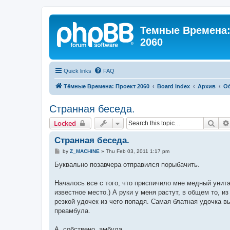
Темные Времена: 
2060
Quick links
FAQ
Тёмные Времена: Проект 2060
Board index
Архив
О
Странная беседа.
Sear
Locked
Странная беседа.
P
by
Z_MACHINE
»
Thu Feb 03, 2011 1:17 pm
o
s
Буквально позавчера отправился порыбачить.
t
Началось все с того, что приспичило мне медный унитаз
известное место.) А руки у меня растут, в общем то, и
резкой удочек из чего попадя. Самая блатная удочка в
преамбула.
А, собствено, амбула.