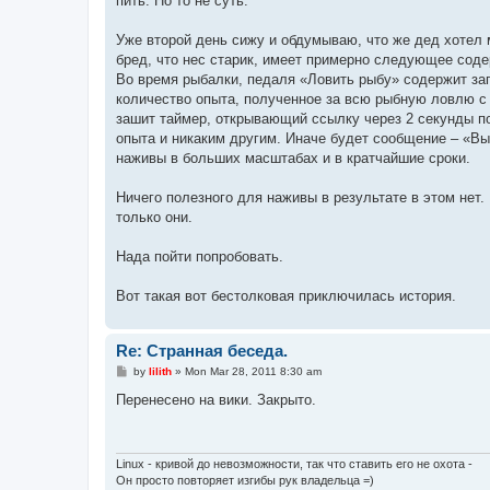
пить. Но то не суть.
Уже второй день сижу и обдумываю, что же дед хотел м
бред, что нес старик, имеет примерно следующее сод
Во время рыбалки, педаля «Ловить рыбу» содержит запр
количество опыта, полученное за всю рыбную ловлю с 
зашит таймер, открывающий ссылку через 2 секунды по
опыта и никаким другим. Иначе будет сообщение – «В
наживы в больших масштабах и в кратчайшие сроки.
Ничего полезного для наживы в результате в этом нет.
только они.
Нада пойти попробовать.
Вот такая вот бестолковая приключилась история.
Re: Странная беседа.
P
by
lilith
»
Mon Mar 28, 2011 8:30 am
o
s
Перенесено на вики. Закрыто.
t
Linux - кривой до невозможности, так что ставить его не охота -
Он просто повторяет изгибы рук владельца =)