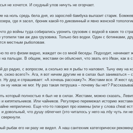
тсья не хочется. И скудный улов ничуть не огорчает.
ие на ноль средь бела дня, из зарослей бамбука вылазит старик. Бомжев
зера, где я засел, броник какой-то диковинный и явно женской топологи
, что до войны туда собирались уронить грузовик с водкой в каких то стр
 утопили там аж два грузовика. Только без водки. Один с ботинками, дру
ется местным рыболовам.
явно по его физии видно, жаждет он со мной беседы. Подходит, начинает 
а пальцах. В общем, жестами он объяснил, что звать его Иван, как в с
й до радио, с вопросом, а сколько же я рыбы то наловил. Тычу ему на к
не, скоко всего?». Ага, я вот ничем другим не в силах был заниматься – 
де. Ну дед и спрашивает: «А хочешь расскажу?». Жестами все. И жест о
он ну никак не мог. Ну раз такая петрушка – почему бы нет? Рассказыва
ить который полностью я был не в силах. Жестами, можно сказать, Леви
ей и кипятильников. Или чайников. Регулярно перемежал историю жеста
айне неприлично. Еще что-то говорил про измены (или у слова cheat ест
и довольный, что душу облегчил (это читалось у него на лбу чуть ли не
ы сверкнули.
тарый рыбак его ни разу не видел. А наш сантехник категорически рекоме