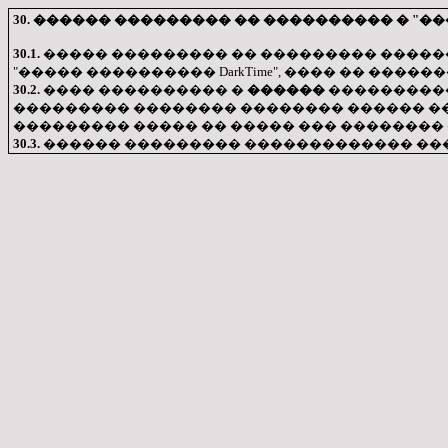
30. ������ ��������� �� ���������� � "�
30.1.
����� ��������� �� ��������� ������
"����� ���������� DarkTime", ���� �� ���
30.2.
���� ���������� �
������
����������
��������� �������� �������� ������ ��
��������� ����� �� ����� ��� �������� �
30.3.
������ ��������� ������������� ���