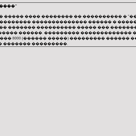
�����"
 ����� ���� �������� �� ���������� � "��
����������� �������������� ������ � ����� 
� ������� ���������� ����� ��� �������
���� ������. ��������� ������������� ��
�� 8000 (������ �����) ��������� ������ �
 ������� ���������.