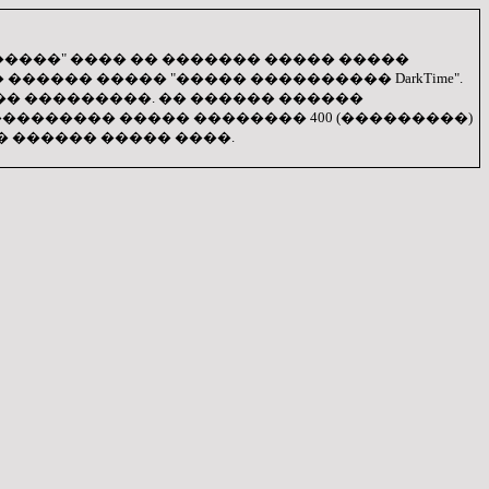
����" ���� �� ������� ����� �����
������ ����� "����� ���������� DarkTime".
� ���������. �� ������ ������
������� ����� �������� 400 (���������)
� ������ ����� ����.