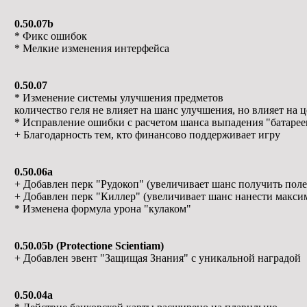
0.50.07b
* Фикс ошибок
* Мелкие изменения интерфейса
0.50.07
* Изменение системы улучшения предметов
количество геля не влияет на шанс улучшения, но влияет на 
* Исправление ошибки с расчетом шанса выпадения "батареек
+ Благодарность тем, кто финансово поддерживает игру
0.50.06a
+ Добавлен перк "Рудокоп" (увеличивает шанс получить полее
+ Добавлен перк "Киллер" (увеличивает шанс нанести макси
* Изменена формула урона "кулаком"
0.50.05b (Protectione Scientiam)
+ Добавлен эвент "Защищая Знания" с уникальной наградой
0.50.04a