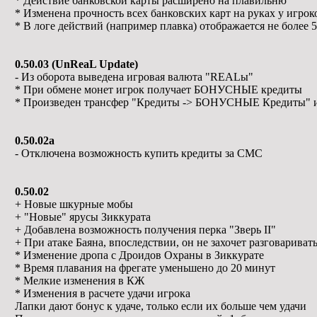
* Действие банковской карты расширено на плавильню
* Изменена прочность всех банковских карт на руках у игрок
* В логе действий (например плавка) отображается не более 
0.50.03 (UnReaL Update)
- Из оборота выведена игровая валюта "REALы"
* При обмене монет игрок получает БОНУСНЫЕ кредиты
* Произведен трансфер "Кредиты -> БОНУСНЫЕ Кредиты" 
0.50.02a
- Отключена возможность купить кредиты за СМС
0.50.02
+ Новые шкурные мобы
+ "Новые" ярусы Зиккурата
+ Добавлена возможность получения перка "Зверь II"
+ При атаке Баяна, впоследствии, он не захочет разговаривать
* Изменение дропа с Дроидов Охраны в Зиккурате
* Время плавания на фрегате уменьшено до 20 минут
* Мелкие изменения в КЖ
* Изменения в расчете удачи игрока
Лапки дают бонус к удаче, только если их больше чем удачи