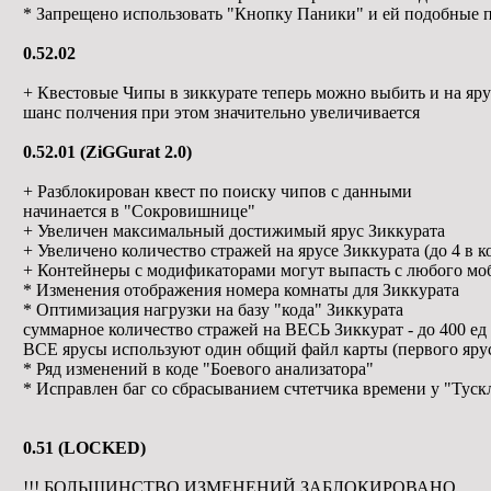
* Запрещено использовать "Кнопку Паники" и ей подобные п
0.52.02
+ Квестовые Чипы в зиккурате теперь можно выбить и на яру
шанс полчения при этом значительно увеличивается
0.52.01 (ZiGGurat 2.0)
+ Разблокирован квест по поиску чипов с данными
начинается в "Сокровишнице"
+ Увеличен максимальный достижимый ярус Зиккурата
+ Увеличено количество стражей на ярусе Зиккурата (до 4 в к
+ Контейнеры с модификаторами могут выпасть с любого моб
* Изменения отображения номера комнаты для Зиккурата
* Оптимизация нагрузки на базу "кода" Зиккурата
суммарное количество стражей на ВЕСЬ Зиккурат - до 400 ед
ВСЕ ярусы используют один общий файл карты (первого яру
* Ряд изменений в коде "Боевого анализатора"
* Исправлен баг со сбрасыванием счтетчика времени у "Тускл
0.51 (LOCKED)
!!! БОЛЬШИНСТВО ИЗМЕНЕНИЙ ЗАБЛОКИРОВАНО