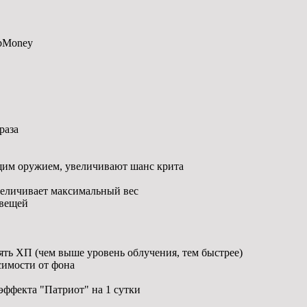
ebMoney
раза
ющим оружием, увеличивают шанс крита
увеличивает максимальный вес
 вещей
ять ХП (чем выше уровень облучения, тем быстрее)
симости от фона
эффекта "Патриот" на 1 сутки