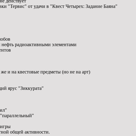
не действует
ки "Тервис" от удачи в "Квест Четырех: Задание Баяна"
мобов
я нефть радиоактивными элементами
ентов
же и на квестовые предметы (но не на арт)
ий ярус "Зиккурата"
ил"
 "параллельный"
 игры
тной общей активности.