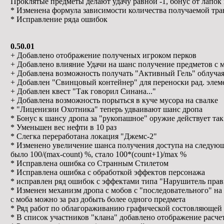
Проклятые предметы делают удачу равной -1, бонус от лапок 
* Изменена формула зависимости количества получаемой трав
* Исправление ряда ошибок
0.50.01
+ Добавлено отображение полученых игроком перков
+ Добавлено влияние Удачи на шанс получение предметов с 
+ Добавлена возможность получать "Активный Гель" облуча
+ Добавлен "Свинцовый контейнер" для переноски рад. элем
+ Добавлен квест "Так говорил Синана..."
+ Добавлена возможность порыться в куче мусора на свалке
* "Лиценизии Охотника" теперь удваивают шанс дропа
* Бонус к шансу дропа за "рукопашное" оружие действует так 
* Уменьшен вес нефти в 10 раз
* Слегка переработана локация "Джемс-2"
* Изменено увеличение шанса получения доступа на следующ
было 100/(max-count) %, стало 100*(count+1)/max %
* Исправлена ошибка со Странным Стилетом
* Исправлена ошибка с обработкой эффектов персонажа
* исправлен ряд ошибок с эффектами типа "Нарушитель прав
* Изменен механизм дропа с мобов с "последовательного" на
с моба можно за раз добыть более одного предмета
* Ряд работ по облагораживанию графической состовляющей
* В список участников "клана" добавлено отображение расче