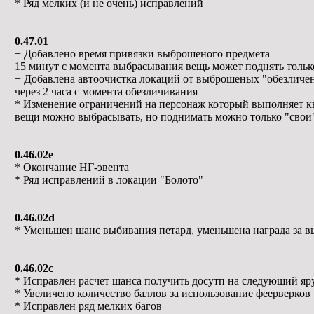
* Ряд мелких (и не очень) исправлений
0.47.01
+ Добавлено время привязки выброшеного предмета
15 минут с момента выбрасывания вещь может поднять только
+ Добавлена автоочистка локаций от выброшеных "обезличе
через 2 часа с момента обезличивания
* Изменение ограничений на персонаж который выполняет к
вещи можно выбрасывать, но поднимать можно только "свои
0.46.02e
* Окончание НГ-эвента
* Ряд исправлений в локации "Болото"
0.46.02d
* Уменьшен шанс выбивания петард, уменьшена награда за вы
0.46.02c
* Исправлен расчет шанса получить досутп на следующий яру
* Увеличено количество баллов за использование феерверков
* Исправлен ряд мелких багов