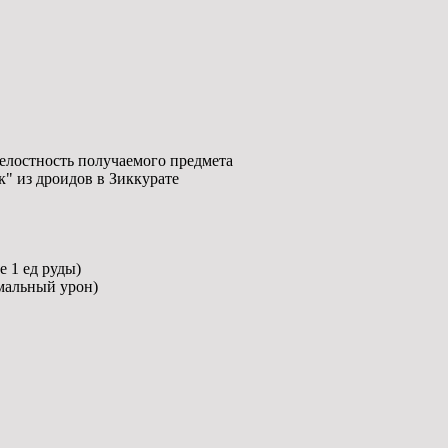
целостность получаемого предмета
" из дроидов в Зиккурате
 1 ед руды)
мальный урон)