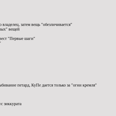
 владелец, затем вещь "обезличивается"
ных" вещей
вест "Первые шаги"
"
бивание петард, КуПе дается только за "огни кремля"
с зиккурата