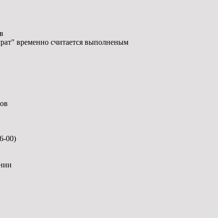
в
урат" временно считается выполненым
тов
6-00)
ении