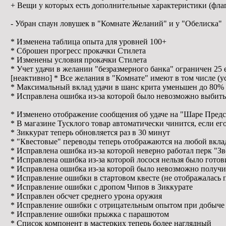
+ Вещи у которых есть дополнительные характеристики (флаг
- Убран спаун ловушек в "Комнате Желаний" и у "Обелиска"
* Изменена таблица опыта для уровней 100+
* Сброшен прогресс прокачки Стилета
* Изменены условия прокачки Стилета
* Учет удачи в желании "безразмерного банка" ограничен 25 
[неактивно] * Все желания в "Комнате" имеют в том числе (
* Максимальный вклад удачи в шанс крита уменьшен до 80%
* Исправлена ошибка из-за которой было невозможно выбить
* Изменено отображение сообщения об удаче на "Шаре Пред
* В магазине Тусклого товар автоматически чинится, если ег
* Зиккурат теперь обновляется раз в 30 минут
* "Квестовые" переводы теперь отображаются на любой вклад
* Исправлена ошибка из-за которой неверно работал перк "Зв
* Исправлена ошибка из-за которой лосося нельзя было гото
* Исправлена ошибка из-за которой было невозможно получи
* Исправление ошибки в стартовом квесте (не отображалась 
* Исправление ошибки с дропом Чипов в Зиккурате
* Исправлен обсчет среднего урона оружия
* Исправление ошибки с отрицательным опытом при добыче
* Исправление ошибки прыжка с парашютом
* Список компонент в мастерких теперь более наглядный