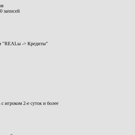
ов
50 записей
и "REALы -> Кредиты"
 с игроком 2-е суток и более