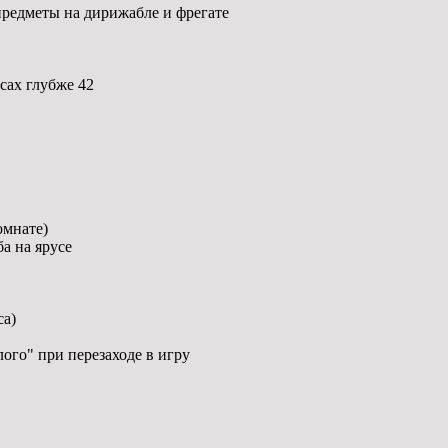
редметы на дирижабле и фрегате
сах глубже 42
омнате)
а на ярусе
са)
ого" при перезаходе в игру