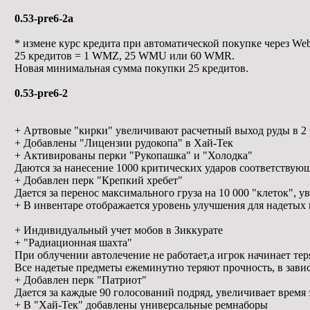
0.53-pre6-2a
* измене курс кредита при автоматической покупке через W
25 кредитов = 1 WMZ, 25 WMU или 60 WMR.
Новая минимальная сумма покупки 25 кредитов.
0.53-pre6-2
+ Артвовые "кирки" увеличивают расчетный выход руды в 2 
+ Добавлены "Лицензии рудокопа" в Хай-Тек
+ Активированы перки "Рукопашка" и "Холодка"
Даются за нанесение 1000 критических ударов соответству
+ Добавлен перк "Крепкий хребет"
Дается за перенос максимального груза на 10 000 "клеток", 
+ В инвентаре отображается уровень улучшения для надетых
+ Индивидуальный учет мобов в Зиккурате
+ "Радиационная шахта"
При облучении автолечение не работает,а игрок начинает тер
Все надетые предметы ежеминутно теряют прочность, в зави
+ Добавлен перк "Патриот"
Дается за каждые 90 голосований подряд, увеличивает время 
+ В "Хай-Тек" добавлены универсальные ремнаборы