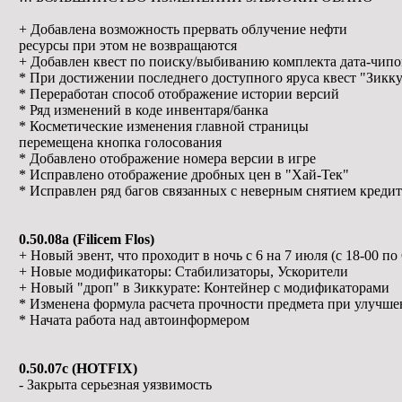
+ Добавлена возможность прервать облучение нефти
ресурсы при этом не возвращаются
+ Добавлен квест по поиску/выбиванию комплекта дата-чипо
* При достижении последнего доступного яруса квест "Зикк
* Переработан способ отображение истории версий
* Ряд изменений в коде инвентаря/банка
* Косметические изменения главной страницы
перемещена кнопка голосования
* Добавлено отображение номера версии в игре
* Исправлено отображение дробных цен в "Хай-Тек"
* Исправлен ряд багов связанных с неверным снятием креди
0.50.08a (Filicem Flos)
+ Новый эвент, что проходит в ночь с 6 на 7 июля (с 18-00 по 
+ Новые модификаторы: Стабилизаторы, Ускорители
+ Новый "дроп" в Зиккурате: Контейнер с модификаторами
* Изменена формула расчета прочности предмета при улучш
* Начата работа над автоинформером
0.50.07c (HOTFIX)
- Закрыта серьезная уязвимость