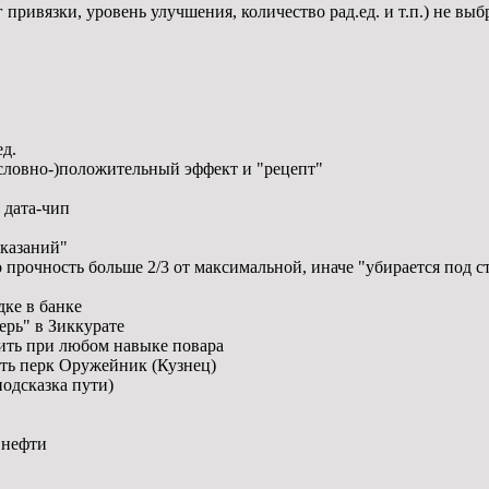
 привязки, уровень улучшения, количество рад.ед. и т.п.) не в
ед.
условно-)положительный эффект и "рецепт"
 дата-чип
сказаний"
о прочность больше 2/3 от максимальной, иначе "убирается под с
ке в банке
ерь" в Зиккурате
вить при любом навыке повара
ть перк Оружейник (Кузнец)
подсказка пути)
 нефти